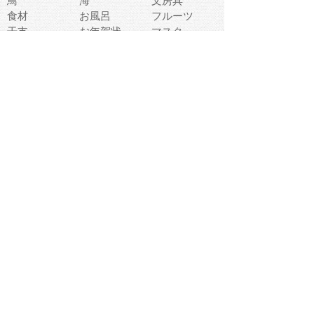
鳥
海
文房具
食材
お風呂
フルーツ
干支
お年賀状
マスク
調味料
猫
物語
介護
南国
ウェディング
ランドマーク
環境問題
髪
スポーツ用具
書類
クリスマス
夏休み
怪我
テンプレート
メディア
食器
お祭り
政治
中年
座布団
映画
メッセージ
電車
ゴミ
楽器
パン
宗教
幼稚園
エネルギー
引越し
農業
自転車
オリンピック
飾り
お寿司
POP
食べ物キャラ
ダンス
体育
梅雨
棒人間
周辺機器
メタボリック
お葬式
思い出
歯
集合
運動会
春
室内
流通
カフェ
お誕生日