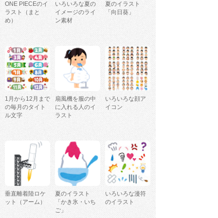
ONE PIECEのイ
いろいろな夏の
夏のイラスト
ラスト（まと
イメージのライ
「向日葵」
め）
ン素材
1月から12月まで
扇風機を服の中
いろいろな顔ア
の毎月のタイト
に入れる人のイ
イコン
ル文字
ラスト
垂直離着陸ロケ
夏のイラスト
いろいろな漫符
ット（アーム）
「かき氷・いち
のイラスト
ご」