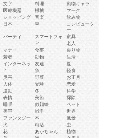
文字
料理
動物キャラ
医療機器
機械
マーク
ショッピング
音楽
飲み物
日本
車
コンピュータ
ー
パーティ
スマートフォ
家具
ン
老人
マナー
食事
乗り物
若者
動物
生活
インターネッ
友達
夏
ト
魚
軽食
災害
野菜
お正月
人体
受験
恋愛
運動
冬
科学
表情
美術
掃除
睡眠
似顔絵
ペット
美容
戦争
世界
ファンタジー
本
風景
犬
就活
虫
花
あかちゃん
植物