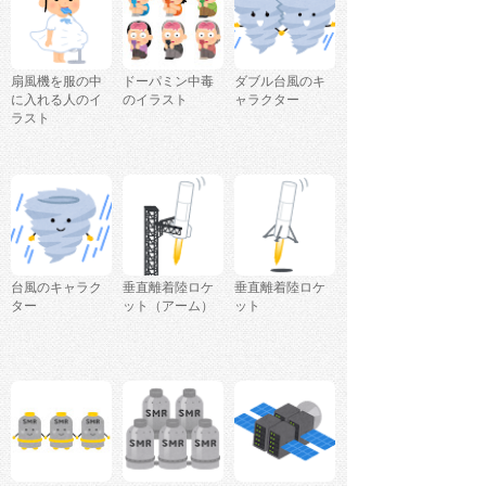
扇風機を服の中
ドーパミン中毒
ダブル台風のキ
に入れる人のイ
のイラスト
ャラクター
ラスト
台風のキャラク
垂直離着陸ロケ
垂直離着陸ロケ
ター
ット（アーム）
ット