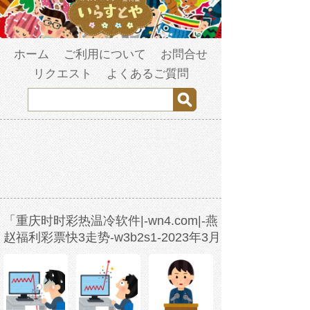
ホーム
ご利用について
お問合せ
リクエスト
よくあるご質問
「重庆时时彩热温冷软件|-wn4.com|-燕
赵福利彩票快3走势-w3b2s1-2023年3月
26日23时30分18秒-acjv9yywl.com」の
検索結果