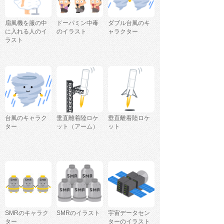
扇風機を服の中
ドーパミン中毒
ダブル台風のキ
に入れる人のイ
のイラスト
ャラクター
ラスト
台風のキャラク
垂直離着陸ロケ
垂直離着陸ロケ
ター
ット（アーム）
ット
SMRのキャラク
SMRのイラスト
宇宙データセン
ター
ターのイラスト