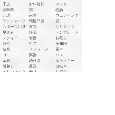
干支
お年賀状
マスク
調味料
猫
物語
介護
南国
ウェディング
ランドマーク
環境問題
髪
スポーツ用具
書類
クリスマス
夏休み
怪我
テンプレート
メディア
食器
お祭り
政治
中年
座布団
映画
メッセージ
電車
ゴミ
楽器
パン
宗教
幼稚園
エネルギー
引越し
農業
自転車
オリンピック
飾り
お寿司
POP
食べ物キャラ
ダンス
体育
梅雨
棒人間
周辺機器
メタボリック
お葬式
思い出
歯
集合
運動会
春
室内
流通
カフェ
お誕生日
宇宙
英語
バレンタイン