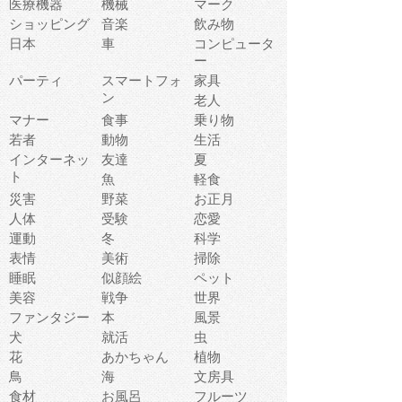
医療機器
機械
マーク
ショッピング
音楽
飲み物
日本
車
コンピュータ
ー
パーティ
スマートフォ
家具
ン
老人
マナー
食事
乗り物
若者
動物
生活
インターネッ
友達
夏
ト
魚
軽食
災害
野菜
お正月
人体
受験
恋愛
運動
冬
科学
表情
美術
掃除
睡眠
似顔絵
ペット
美容
戦争
世界
ファンタジー
本
風景
犬
就活
虫
花
あかちゃん
植物
鳥
海
文房具
食材
お風呂
フルーツ