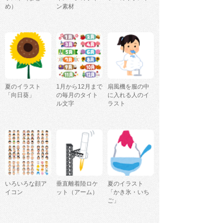
め）
ン素材
夏のイラスト
1月から12月まで
扇風機を服の中
「向日葵」
の毎月のタイト
に入れる人のイ
ル文字
ラスト
いろいろな顔ア
垂直離着陸ロケ
夏のイラスト
イコン
ット（アーム）
「かき氷・いち
ご」