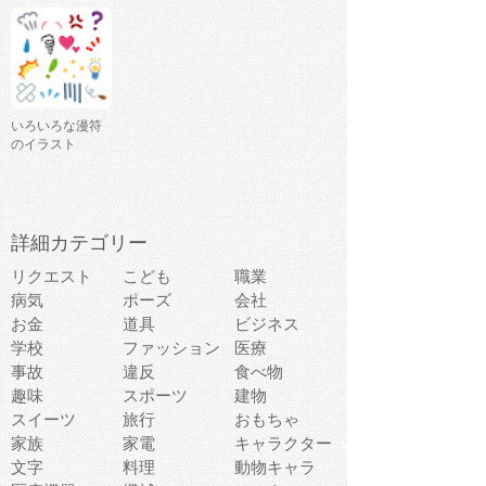
いろいろな漫符
のイラスト
詳細カテゴリー
リクエスト
こども
職業
病気
ポーズ
会社
お金
道具
ビジネス
学校
ファッション
医療
事故
違反
食べ物
趣味
スポーツ
建物
スイーツ
旅行
おもちゃ
家族
家電
キャラクター
文字
料理
動物キャラ