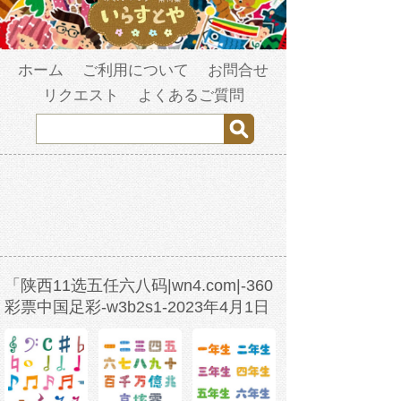
ホーム
ご利用について
お問合せ
リクエスト
よくあるご質問
「陕西11选五任六八码|wn4.com|-360
彩票中国足彩-w3b2s1-2023年4月1日
18时8分51秒-ydy8kfy9s.com」の検索
結果