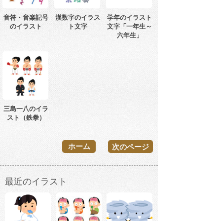
音符・音楽記号
漢数字のイラス
学年のイラスト
のイラスト
ト文字
文字「一年生～
六年生」
三島一八のイラ
スト（鉄拳）
ホーム
次のページ
最近のイラスト