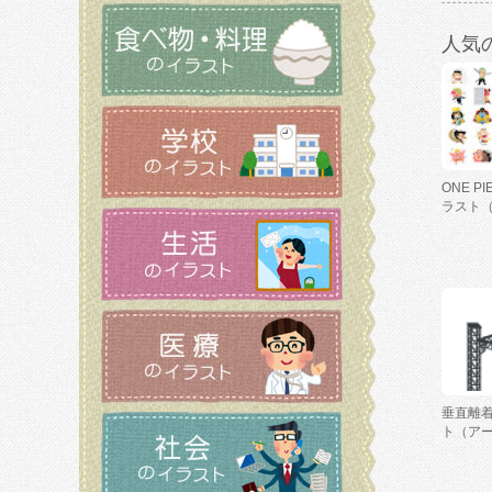
人気
ONE P
ラスト
垂直離
ト（ア