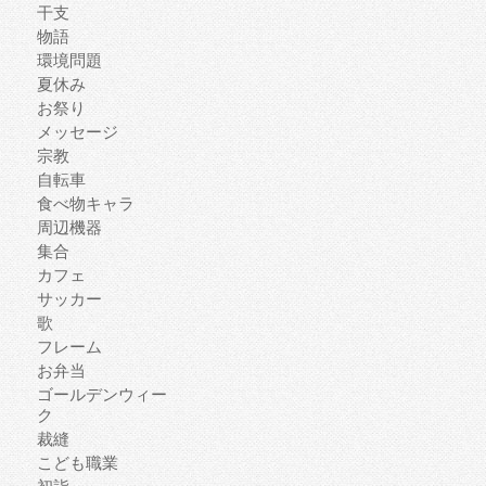
干支
物語
環境問題
夏休み
お祭り
メッセージ
宗教
自転車
食べ物キャラ
周辺機器
集合
カフェ
サッカー
歌
フレーム
お弁当
ゴールデンウィー
ク
裁縫
こども職業