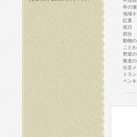
甲殻類
年の瀬
地域キ
紅葉
祝日
節分
動物の
ことわ
野菜の
敬老の
伝言メ
トラン
ペンキ