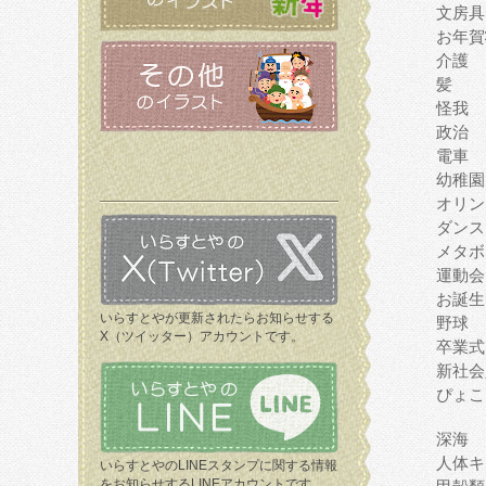
文房具
お年賀
介護
髪
怪我
政治
電車
幼稚園
オリン
ダンス
メタボ
運動会
お誕生
いらすとやが更新されたらお知らせする
野球
X（ツイッター）アカウントです。
卒業式
新社会
ぴょこ
深海
人体キ
いらすとやのLINEスタンプに関する情報
をお知らせするLINEアカウントです。