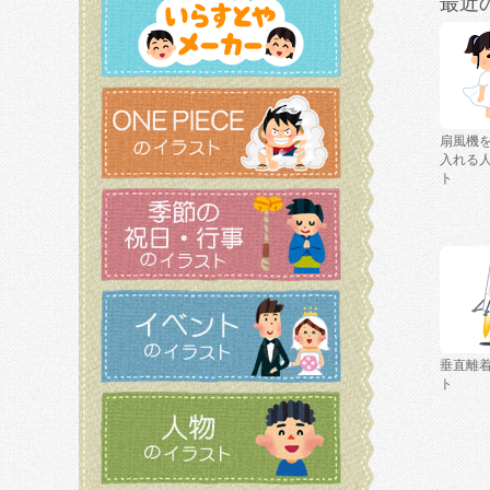
最近
扇風機
入れる
ト
垂直離
ト