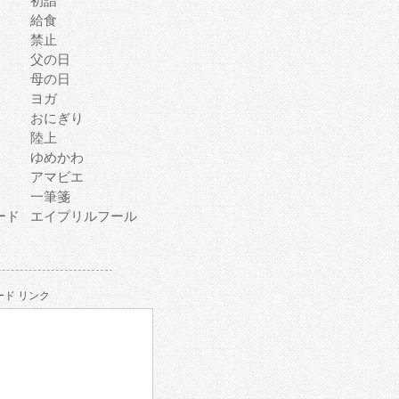
初詣
給食
禁止
父の日
母の日
ヨガ
おにぎり
陸上
ゆめかわ
アマビエ
一筆箋
ード
エイプリルフール
ド リンク