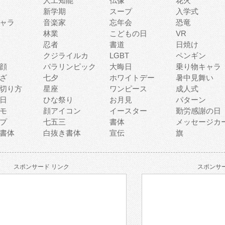
人工知能
仏像
花火
新学期
スープ
入学式
ャラ
音楽家
忘年会
恐竜
林業
こどもの日
VR
忍者
書道
日焼け
クジライルカ
LGBT
ペンギン
顔
パラリンピック
大晦日
乗り物キャラ
ざ
七夕
ホワイトデー
暑中見舞い
切り方
星座
ワンピース
成人式
日
ひな祭り
お月見
パターン
モ
顔アイコン
イースター
勤労感謝の日
プ
七五三
書体
メッセージカ
書体
白抜き書体
宣伝
旗
スポンサード リンク
スポンサー