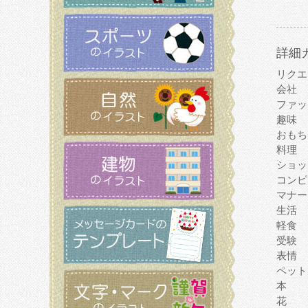
詳細
リクエ
会社
ファッ
趣味
おもち
料理
ショッ
コンピ
マナー
生活
軽食
受験
表情
ペット
本
花