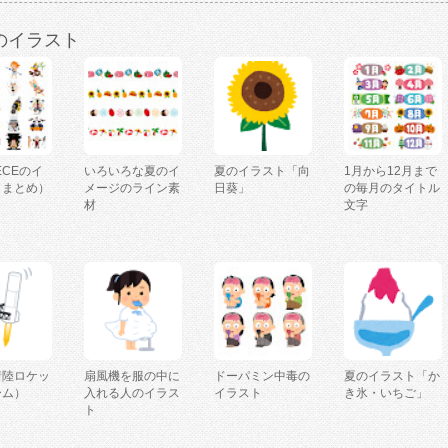
のイラスト
IECEのイ
いろいろな夏のイ
夏のイラスト「向
1月から12月まで
（まとめ）
メージのライン素
日葵」
の毎月のタイトル
材
文字
着陸ロケッ
扇風機を服の中に
ドーパミン中毒の
夏のイラスト「か
ーム）
入れる人のイラス
イラスト
き氷・いちご」
ト