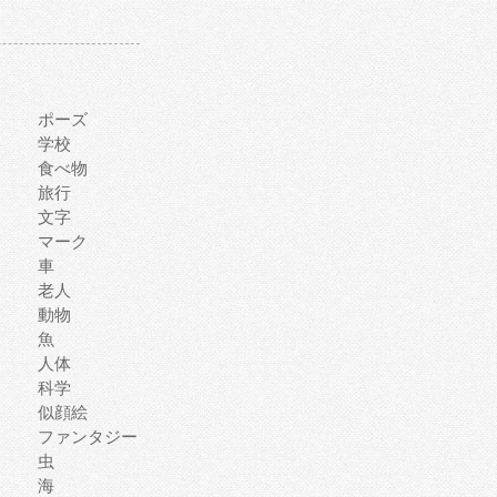
ポーズ
学校
食べ物
旅行
文字
マーク
車
老人
動物
魚
人体
科学
似顔絵
ファンタジー
虫
海