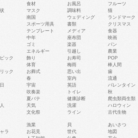
食材
お風呂
フルーツ
状
マスク
調味料
猫
南国
ウェディング
ランドマーク
スポーツ用具
書類
クリスマス
テンプレート
メディア
食器
中年
座布団
映画
ゴミ
楽器
パン
エネルギー
引越し
農業
ピック
飾り
お寿司
POP
体育
梅雨
棒人間
リック
お葬式
思い出
歯
春
室内
流通
日
宇宙
英語
バレンタイン
吹奏楽
トイレ
秋
夏バテ
健康診断
爬虫類両生類
人
天気
洗濯
ハロウィン
文化祭
ライン
古代生物
漁業
貝
あいさつ
ャラ
お花見
世代
地図