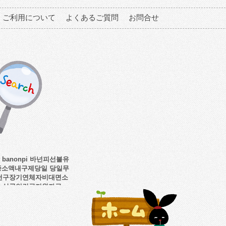
ご利用について
よくあるご質問
お問合せ
banonpi 바넌피선불유
종소액내구제당일 당일무
천구장기연체자비대면소
소상공인긴급지원자금」
の検索結果