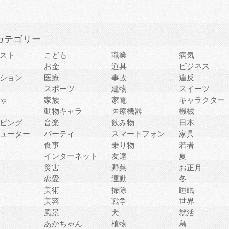
カテゴリー
スト
こども
職業
病気
お金
道具
ビジネス
ション
医療
事故
違反
スポーツ
建物
スイーツ
ゃ
家族
家電
キャラクター
動物キャラ
医療機器
機械
ピング
音楽
飲み物
日本
ューター
パーティ
スマートフォン
家具
食事
乗り物
若者
インターネット
友達
夏
災害
野菜
お正月
恋愛
運動
冬
美術
掃除
睡眠
美容
戦争
世界
風景
犬
就活
あかちゃん
植物
鳥