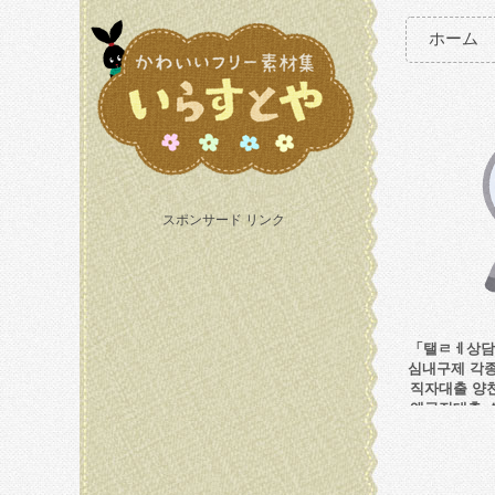
ホーム
スポンサード リンク
「탤ㄹㅔ상담 
심내구제 각
직자대출 양
액급전대출 