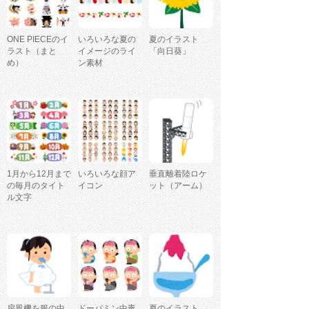
ONE PIECEのイ
いろいろな夏の
夏のイラスト
ラスト（まと
イメージのライ
「向日葵」
め）
ン素材
1月から12月まで
いろいろな顔ア
垂直離着陸ロケ
の毎月のタイト
イコン
ット（アーム）
ル文字
扇風機を服の中
ドーパミン中毒
夏のイラスト