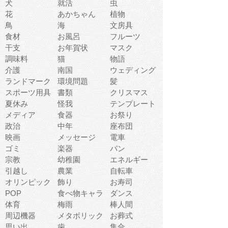
犬
就活
虫
花
あかちゃん
植物
鳥
海
文房具
食材
お風呂
フルーツ
干支
お年賀状
マスク
調味料
猫
物語
介護
南国
ウェディング
ランドマーク
環境問題
髪
スポーツ用具
書類
クリスマス
夏休み
怪我
テンプレート
メディア
食器
お祭り
政治
中年
座布団
映画
メッセージ
電車
ゴミ
楽器
パン
宗教
幼稚園
エネルギー
引越し
農業
自転車
オリンピック
飾り
お寿司
POP
食べ物キャラ
ダンス
体育
梅雨
棒人間
周辺機器
メタボリック
お葬式
思い出
歯
集合