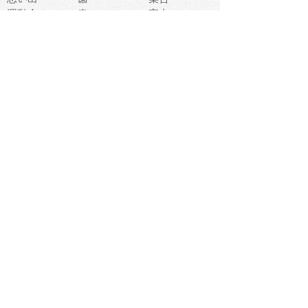
運動会
春
室内
流通
カフェ
お誕生日
宇宙
英語
バレンタイン
サッカー
野球
吹奏楽
トイレ
秋
歌
卒業式
夏バテ
健康診断
爬虫類両生類
フレーム
新社会人
天気
洗濯
ハロウィン
お弁当
ぴょこ
文化祭
ライン
古代生物
ゴールデンウ
ィーク
深海
漁業
貝
あいさつ
裁縫
人体キャラ
お花見
世代
地図
こども職業
甲殻類
人工知能
仏像
花火
初詣
年の瀬
新学期
スープ
入学式
給食
地域キャラ
音楽家
忘年会
恐竜
禁止
紅葉
林業