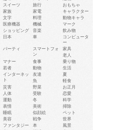
スイーツ
旅行
おもちゃ
家族
家電
キャラクター
文字
料理
動物キャラ
医療機器
機械
マーク
ショッピング
音楽
飲み物
日本
車
コンピュータ
ー
パーティ
スマートフォ
家具
ン
老人
マナー
食事
乗り物
若者
動物
生活
インターネッ
友達
夏
ト
魚
軽食
災害
野菜
お正月
人体
受験
恋愛
運動
冬
科学
表情
美術
掃除
睡眠
似顔絵
ペット
美容
戦争
世界
ファンタジー
本
風景