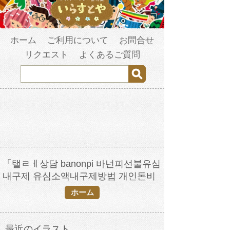
ホーム
ご利用について
お問合せ
リクエスト
よくあるご質問
「탤ㄹㅔ상담 banonpi 바넌피선불유심
내구제 유심소액내구제방법 개인돈비
대면소액대출 거제시장기연체자비대면
ホーム
소액급전대출 카카오톡비상금대출」の
検索結果
最近のイラスト