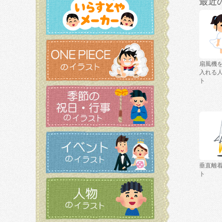
最近
扇風機
入れる
ト
垂直離
ト