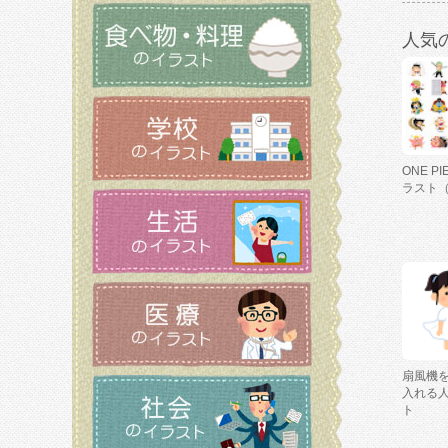
人気
ONE P
ラスト
扇風機
入れる
ト