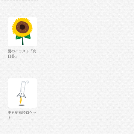
夏のイラスト「向
日葵」
垂直離着陸ロケッ
ト