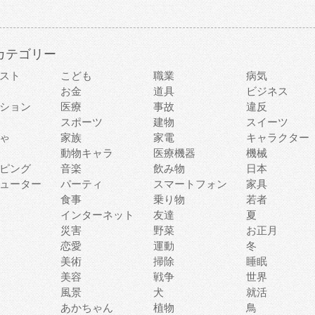
カテゴリー
スト
こども
職業
病気
お金
道具
ビジネス
ション
医療
事故
違反
スポーツ
建物
スイーツ
ゃ
家族
家電
キャラクター
動物キャラ
医療機器
機械
ピング
音楽
飲み物
日本
ューター
パーティ
スマートフォン
家具
食事
乗り物
若者
インターネット
友達
夏
災害
野菜
お正月
恋愛
運動
冬
美術
掃除
睡眠
美容
戦争
世界
風景
犬
就活
あかちゃん
植物
鳥