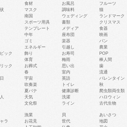
食材
お風呂
フルーツ
状
マスク
調味料
猫
南国
ウェディング
ランドマーク
スポーツ用具
書類
クリスマス
テンプレート
メディア
食器
中年
座布団
映画
ゴミ
楽器
パン
エネルギー
引越し
農業
ピック
飾り
お寿司
POP
体育
梅雨
棒人間
リック
お葬式
思い出
歯
春
室内
流通
日
宇宙
英語
バレンタイン
吹奏楽
トイレ
秋
夏バテ
健康診断
爬虫類両生類
人
天気
洗濯
ハロウィン
文化祭
ライン
古代生物
漁業
貝
あいさつ
ャラ
お花見
世代
地図