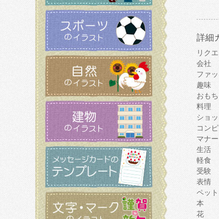
詳細
リクエ
会社
ファッ
趣味
おもち
料理
ショッ
コンピ
マナー
生活
軽食
受験
表情
ペット
本
花