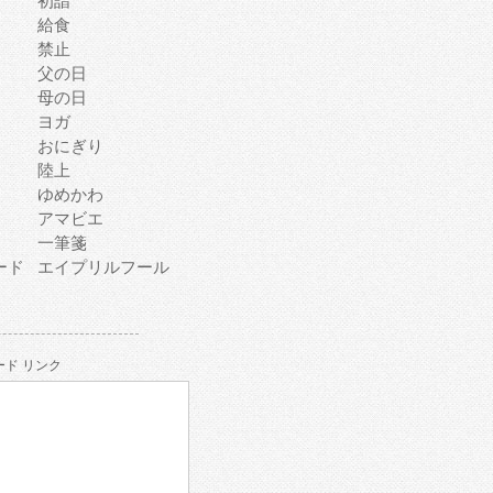
初詣
給食
禁止
父の日
母の日
ヨガ
おにぎり
陸上
ゆめかわ
アマビエ
一筆箋
ード
エイプリルフール
ド リンク