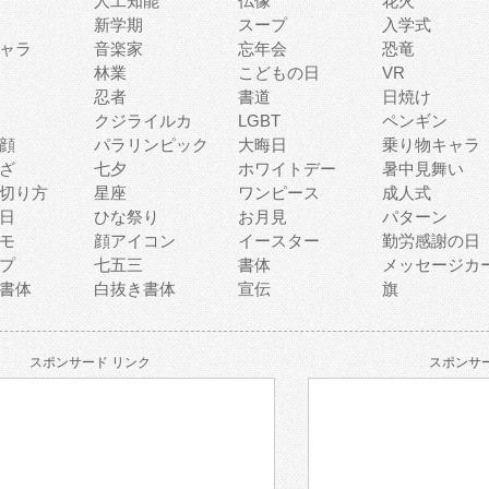
人工知能
仏像
花火
新学期
スープ
入学式
ャラ
音楽家
忘年会
恐竜
林業
こどもの日
VR
忍者
書道
日焼け
クジライルカ
LGBT
ペンギン
顔
パラリンピック
大晦日
乗り物キャラ
ざ
七夕
ホワイトデー
暑中見舞い
切り方
星座
ワンピース
成人式
日
ひな祭り
お月見
パターン
モ
顔アイコン
イースター
勤労感謝の日
プ
七五三
書体
メッセージカ
書体
白抜き書体
宣伝
旗
スポンサード リンク
スポンサー