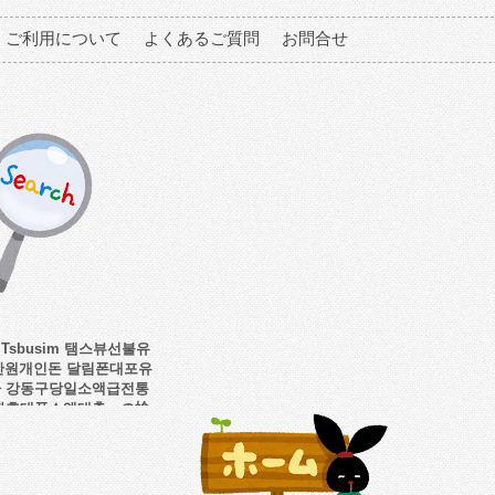
ご利用について
よくあるご質問
お問合せ
Tsbusim 탬스뷰선불유
0만원개인돈 달림폰대포유
 강동구당일소액급전통
자휴대폰소액대출」の検
索結果