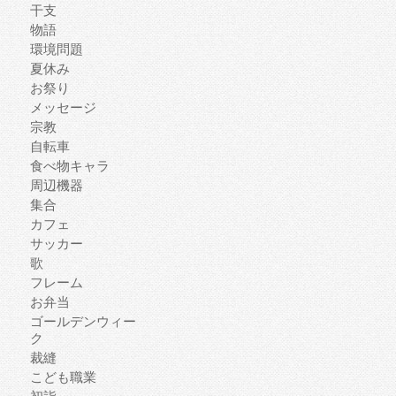
干支
物語
環境問題
夏休み
お祭り
メッセージ
宗教
自転車
食べ物キャラ
周辺機器
集合
カフェ
サッカー
歌
フレーム
お弁当
ゴールデンウィー
ク
裁縫
こども職業