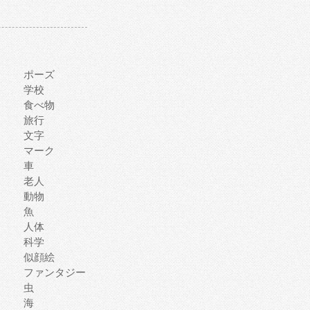
ポーズ
学校
食べ物
旅行
文字
マーク
車
老人
動物
魚
人体
科学
似顔絵
ファンタジー
虫
海