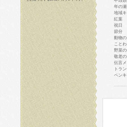
甲殻類
年の瀬
地域キ
紅葉
祝日
節分
動物の
ことわ
野菜の
敬老の
伝言メ
トラン
ペンキ