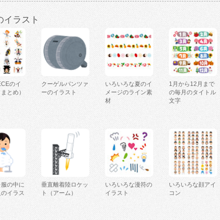
のイラスト
IECEのイ
クーゲルパンツァ
いろいろな夏のイ
1月から12月まで
（まとめ）
ーのイラスト
メージのライン素
の毎月のタイトル
材
文字
を服の中に
垂直離着陸ロケッ
いろいろな漫符の
いろいろな顔アイ
人のイラス
ト（アーム）
イラスト
コン