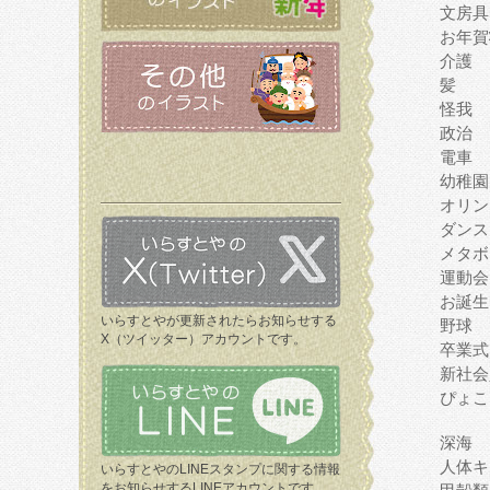
文房具
お年賀
介護
髪
怪我
政治
電車
幼稚園
オリン
ダンス
メタボ
運動会
お誕生
いらすとやが更新されたらお知らせする
野球
X（ツイッター）アカウントです。
卒業式
新社会
ぴょこ
深海
人体キ
いらすとやのLINEスタンプに関する情報
をお知らせするLINEアカウントです。