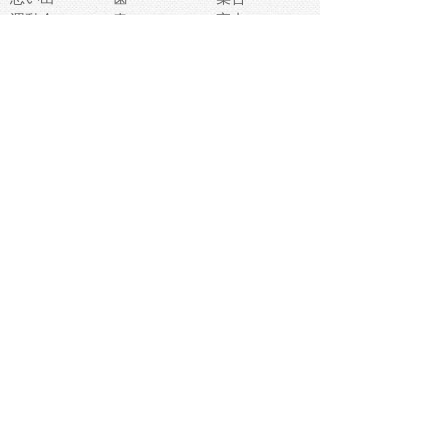
運動会
春
室内
流通
カフェ
お誕生日
宇宙
英語
バレンタイン
サッカー
野球
吹奏楽
トイレ
秋
歌
卒業式
夏バテ
健康診断
爬虫類両生類
フレーム
新社会人
天気
洗濯
ハロウィン
お弁当
ぴょこ
文化祭
ライン
古代生物
ゴールデンウ
ィーク
深海
漁業
貝
あいさつ
裁縫
人体キャラ
お花見
世代
地図
こども職業
甲殻類
人工知能
仏像
花火
初詣
年の瀬
新学期
スープ
入学式
給食
地域キャラ
音楽家
忘年会
恐竜
禁止
紅葉
林業