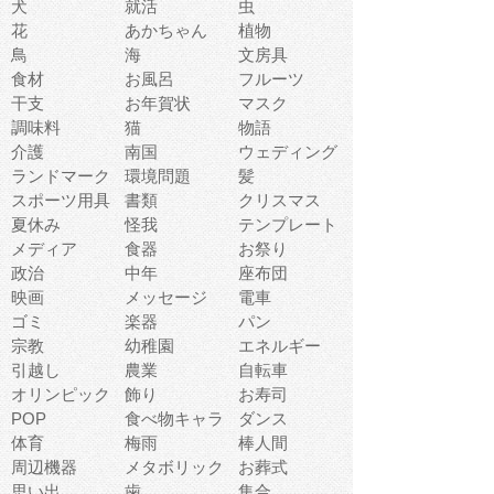
犬
就活
虫
花
あかちゃん
植物
鳥
海
文房具
食材
お風呂
フルーツ
干支
お年賀状
マスク
調味料
猫
物語
介護
南国
ウェディング
ランドマーク
環境問題
髪
スポーツ用具
書類
クリスマス
夏休み
怪我
テンプレート
メディア
食器
お祭り
政治
中年
座布団
映画
メッセージ
電車
ゴミ
楽器
パン
宗教
幼稚園
エネルギー
引越し
農業
自転車
オリンピック
飾り
お寿司
POP
食べ物キャラ
ダンス
体育
梅雨
棒人間
周辺機器
メタボリック
お葬式
思い出
歯
集合