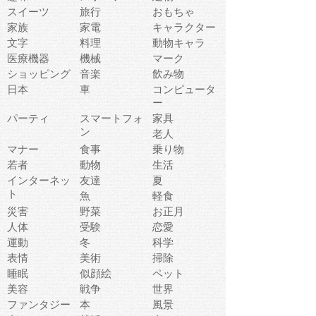
スイーツ
旅行
おもちゃ
家族
家電
キャラクター
文字
料理
動物キャラ
医療機器
機械
マーク
ショッピング
音楽
飲み物
日本
車
コンピュータ
ー
パーティ
スマートフォ
家具
ン
老人
マナー
食事
乗り物
若者
動物
生活
インターネッ
友達
夏
ト
魚
軽食
災害
野菜
お正月
人体
受験
恋愛
運動
冬
科学
表情
美術
掃除
睡眠
似顔絵
ペット
美容
戦争
世界
ファンタジー
本
風景