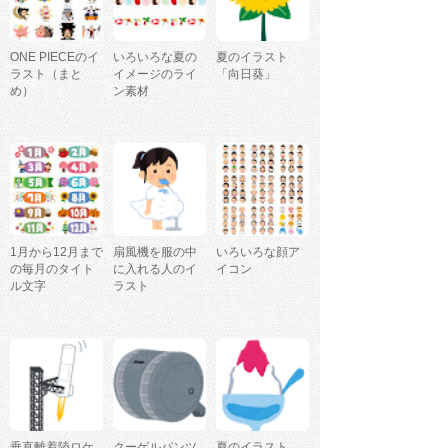
ONE PIECEのイ
いろいろな夏の
夏のイラスト
ラスト（まと
イメージのライ
「向日葵」
め）
ン素材
1月から12月まで
扇風機を服の中
いろいろな顔ア
の毎月のタイト
に入れる人のイ
イコン
ル文字
ラスト
垂直離着陸ロケ
クーゲルパンツ
夏のイラスト