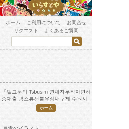
ホーム
ご利用について
お問合せ
リクエスト
よくあるご質問
「탤그문의 Tsbusim 연체자무직자면허
증대출 탬스뷰선불유심내구제 수원시
간편긴급생계자금지원 휴대폰소액대출
ホーム
방법문의 개인선불폰유심매입문의」の
検索結果
最近のイラスト