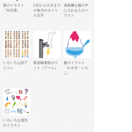
夏のイラスト
1月から12月まで
扇風機を服の中
「向日葵」
の毎月のタイト
に入れる人のイ
ル文字
ラスト
いろいろな顔ア
垂直離着陸ロケ
夏のイラスト
イコン
ット（アーム）
「かき氷・いち
ご」
いろいろな漫符
のイラスト