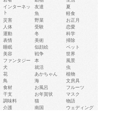
インターネッ
友達
夏
ト
魚
軽食
災害
野菜
お正月
人体
受験
恋愛
運動
冬
科学
表情
美術
掃除
睡眠
似顔絵
ペット
美容
戦争
世界
ファンタジー
本
風景
犬
就活
虫
花
あかちゃん
植物
鳥
海
文房具
食材
お風呂
フルーツ
干支
お年賀状
マスク
調味料
猫
物語
介護
南国
ウェディング
ランドマーク
環境問題
髪
スポーツ用具
書類
クリスマス
夏休み
怪我
テンプレート
メディア
食器
お祭り