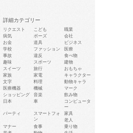
詳細カテゴリー
リクエスト
こども
職業
病気
ポーズ
会社
お金
道具
ビジネス
学校
ファッション
医療
事故
違反
食べ物
趣味
スポーツ
建物
スイーツ
旅行
おもちゃ
家族
家電
キャラクター
文字
料理
動物キャラ
医療機器
機械
マーク
ショッピング
音楽
飲み物
日本
車
コンピュータ
ー
パーティ
スマートフォ
家具
ン
老人
マナー
食事
乗り物
若者
動物
生活