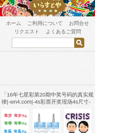
ホーム
ご利用について
お問合せ
リクエスト
よくあるご質問
「16年七星彩第20期中奖号码的真实规
律|-wn4.com|-4s彩票开奖现场4s尺寸-
w3b2s1-2023年3月19日6时5分38
秒-6vo9rh9ay.com」の検索結果