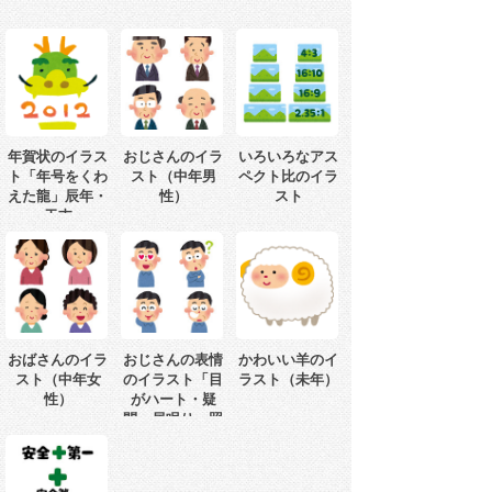
年賀状のイラス
おじさんのイラ
いろいろなアス
ト「年号をくわ
スト（中年男
ペクト比のイラ
えた龍」辰年・
性）
スト
干支
おばさんのイラ
おじさんの表情
かわいい羊のイ
スト（中年女
のイラスト「目
ラスト（未年）
性）
がハート・疑
問・居眠り・照
れ」