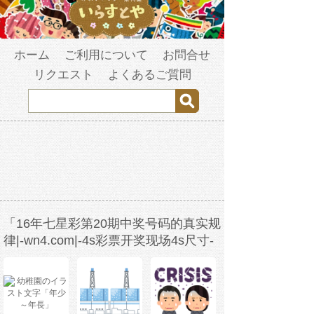
ホーム
ご利用について
お問合せ
リクエスト
よくあるご質問
「16年七星彩第20期中奖号码的真实规
律|-wn4.com|-4s彩票开奖现场4s尺寸-
w3b2s1-2023年3月19日6时5分38
秒-6vo9rh9ay.com」の検索結果