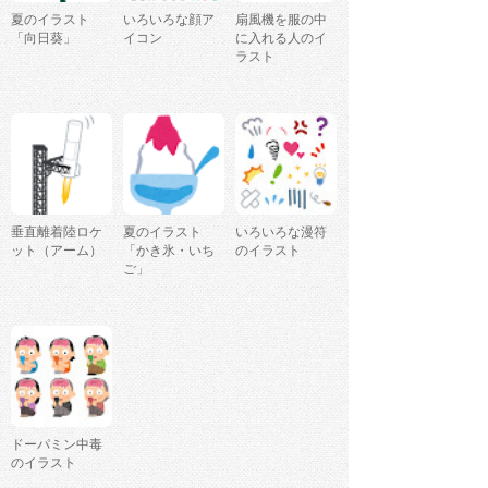
夏のイラスト
いろいろな顔ア
扇風機を服の中
「向日葵」
イコン
に入れる人のイ
ラスト
垂直離着陸ロケ
夏のイラスト
いろいろな漫符
ット（アーム）
「かき氷・いち
のイラスト
ご」
ドーパミン中毒
のイラスト