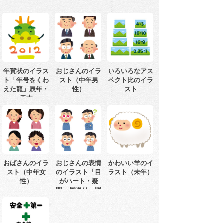
年賀状のイラス
おじさんのイラ
いろいろなアス
ト「年号をくわ
スト（中年男
ペクト比のイラ
えた龍」辰年・
性）
スト
干支
おばさんのイラ
おじさんの表情
かわいい羊のイ
スト（中年女
のイラスト「目
ラスト（未年）
性）
がハート・疑
問・居眠り・照
れ」