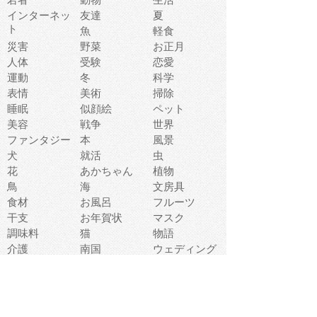
インターネッ
友達
夏
ト
魚
軽食
災害
野菜
お正月
人体
受験
恋愛
運動
冬
科学
表情
美術
掃除
睡眠
似顔絵
ペット
美容
戦争
世界
ファンタジー
本
風景
犬
就活
虫
花
あかちゃん
植物
鳥
海
文房具
食材
お風呂
フルーツ
干支
お年賀状
マスク
調味料
猫
物語
介護
南国
ウェディング
ランドマーク
環境問題
髪
スポーツ用具
書類
クリスマス
夏休み
怪我
テンプレート
メディア
食器
お祭り