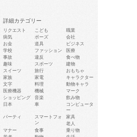
詳細カテゴリー
リクエスト
こども
職業
病気
ポーズ
会社
お金
道具
ビジネス
学校
ファッション
医療
事故
違反
食べ物
趣味
スポーツ
建物
スイーツ
旅行
おもちゃ
家族
家電
キャラクター
文字
料理
動物キャラ
医療機器
機械
マーク
ショッピング
音楽
飲み物
日本
車
コンピュータ
ー
パーティ
スマートフォ
家具
ン
老人
マナー
食事
乗り物
若者
動物
生活