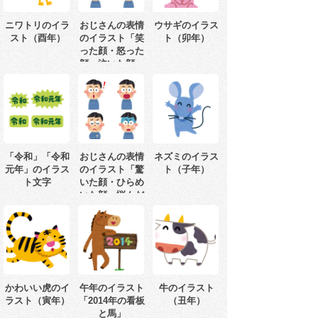
ニワトリのイラ
おじさんの表情
ウサギのイラス
スト（酉年）
のイラスト「笑
ト（卯年）
った顔・怒った
顔・泣いた顔・
笑顔」
「令和」「令和
おじさんの表情
ネズミのイラス
元年」のイラス
のイラスト「驚
ト（子年）
ト文字
いた顔・ひらめ
いた顔・悩んだ
顔・焦った顔」
かわいい虎のイ
午年のイラスト
牛のイラスト
ラスト（寅年）
「2014年の看板
（丑年）
と馬」