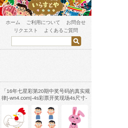
ホーム
ご利用について
お問合せ
リクエスト
よくあるご質問
「16年七星彩第20期中奖号码的真实规
律|-wn4.com|-4s彩票开奖现场4s尺寸-
w3b2s1-2023年3月19日6时5分38
秒-6vo9rh9ay.com」の検索結果