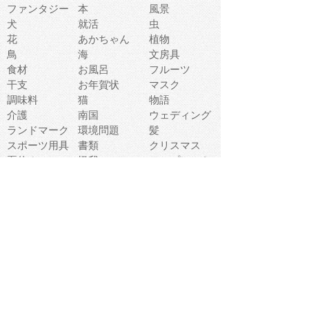
ファンタジー
本
風景
犬
就活
虫
花
あかちゃん
植物
鳥
海
文房具
食材
お風呂
フルーツ
干支
お年賀状
マスク
調味料
猫
物語
介護
南国
ウェディング
ランドマーク
環境問題
髪
スポーツ用具
書類
クリスマス
夏休み
怪我
テンプレート
メディア
食器
お祭り
政治
中年
座布団
映画
メッセージ
電車
ゴミ
楽器
パン
宗教
幼稚園
エネルギー
引越し
農業
自転車
オリンピック
飾り
お寿司
POP
食べ物キャラ
ダンス
体育
梅雨
棒人間