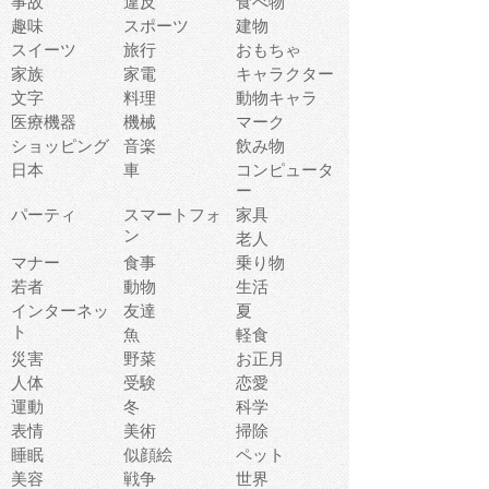
事故
違反
食べ物
趣味
スポーツ
建物
スイーツ
旅行
おもちゃ
家族
家電
キャラクター
文字
料理
動物キャラ
医療機器
機械
マーク
ショッピング
音楽
飲み物
日本
車
コンピュータ
ー
パーティ
スマートフォ
家具
ン
老人
マナー
食事
乗り物
若者
動物
生活
インターネッ
友達
夏
ト
魚
軽食
災害
野菜
お正月
人体
受験
恋愛
運動
冬
科学
表情
美術
掃除
睡眠
似顔絵
ペット
美容
戦争
世界