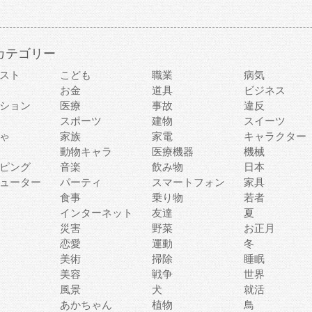
カテゴリー
スト
こども
職業
病気
お金
道具
ビジネス
ション
医療
事故
違反
スポーツ
建物
スイーツ
ゃ
家族
家電
キャラクター
動物キャラ
医療機器
機械
ピング
音楽
飲み物
日本
ューター
パーティ
スマートフォン
家具
食事
乗り物
若者
インターネット
友達
夏
災害
野菜
お正月
恋愛
運動
冬
美術
掃除
睡眠
美容
戦争
世界
風景
犬
就活
あかちゃん
植物
鳥