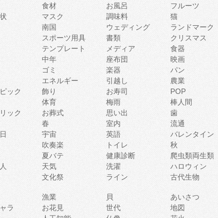
食材
お風呂
フルーツ
状
マスク
調味料
猫
南国
ウェディング
ランドマーク
スポーツ用具
書類
クリスマス
テンプレート
メディア
食器
中年
座布団
映画
ゴミ
楽器
パン
エネルギー
引越し
農業
ピック
飾り
お寿司
POP
体育
梅雨
棒人間
リック
お葬式
思い出
歯
春
室内
流通
日
宇宙
英語
バレンタイン
吹奏楽
トイレ
秋
夏バテ
健康診断
爬虫類両生類
人
天気
洗濯
ハロウィン
文化祭
ライン
古代生物
漁業
貝
あいさつ
ャラ
お花見
世代
地図