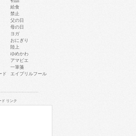
初詣
給食
禁止
父の日
母の日
ヨガ
おにぎり
陸上
ゆめかわ
アマビエ
一筆箋
ード
エイプリルフール
ド リンク