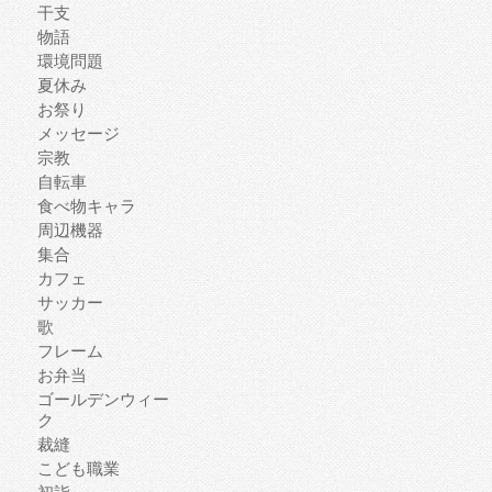
干支
物語
環境問題
夏休み
お祭り
メッセージ
宗教
自転車
食べ物キャラ
周辺機器
集合
カフェ
サッカー
歌
フレーム
お弁当
ゴールデンウィー
ク
裁縫
こども職業