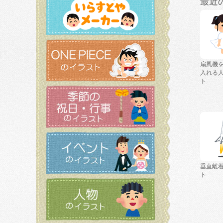
最近
扇風機
入れる
ト
垂直離
ト