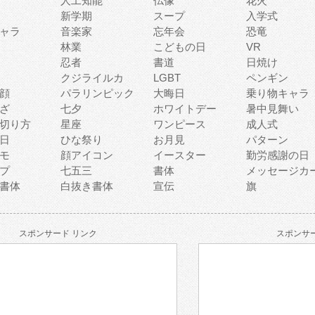
人工知能
仏像
花火
新学期
スープ
入学式
ャラ
音楽家
忘年会
恐竜
林業
こどもの日
VR
忍者
書道
日焼け
クジライルカ
LGBT
ペンギン
顔
パラリンピック
大晦日
乗り物キャラ
ざ
七夕
ホワイトデー
暑中見舞い
切り方
星座
ワンピース
成人式
日
ひな祭り
お月見
パターン
モ
顔アイコン
イースター
勤労感謝の日
プ
七五三
書体
メッセージカ
書体
白抜き書体
宣伝
旗
スポンサード リンク
スポンサー