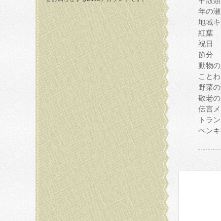
甲殻類
年の瀬
地域キ
紅葉
祝日
節分
動物の
ことわ
野菜の
敬老の
伝言メ
トラン
ペンキ