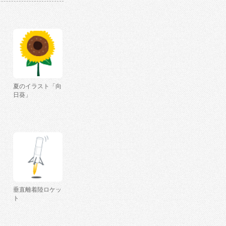
夏のイラスト「向
日葵」
垂直離着陸ロケッ
ト