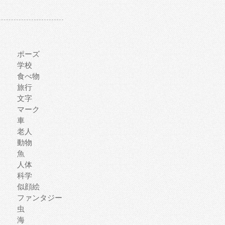
ポーズ
学校
食べ物
旅行
文字
マーク
車
老人
動物
魚
人体
科学
似顔絵
ファンタジー
虫
海