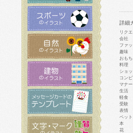
詳細
リクエ
会社
ファッ
趣味
おもち
料理
ショッ
コンピ
マナー
生活
軽食
受験
表情
ペット
本
花