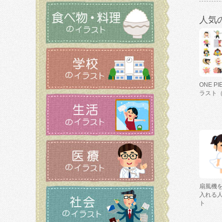
人気
ONE P
ラスト
扇風機
入れる
ト