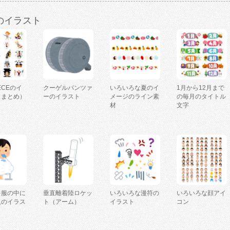
のイラスト
IECEのイ
クーゲルパンツァ
いろいろな夏のイ
1月から12月まで
（まとめ）
ーのイラスト
メージのライン素
の毎月のタイトル
材
文字
を服の中に
垂直離着陸ロケッ
いろいろな漫符の
いろいろな顔アイ
人のイラス
ト（アーム）
イラスト
コン