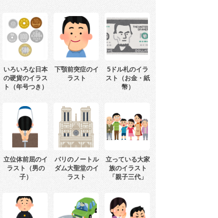
いろいろな日本
下顎前突症のイ
5ドル札のイラ
の硬貨のイラス
ラスト
スト（お金・紙
ト（年号つき）
幣）
立位体前屈のイ
パリのノートル
立っている大家
ラスト（男の
ダム大聖堂のイ
族のイラスト
子）
ラスト
「親子三代」