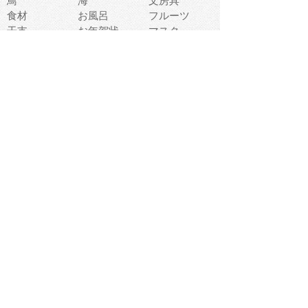
鳥
海
文房具
食材
お風呂
フルーツ
干支
お年賀状
マスク
調味料
猫
物語
介護
南国
ウェディング
ランドマーク
環境問題
髪
スポーツ用具
書類
クリスマス
夏休み
怪我
テンプレート
メディア
食器
お祭り
政治
中年
座布団
映画
メッセージ
電車
ゴミ
楽器
パン
宗教
幼稚園
エネルギー
引越し
農業
自転車
オリンピック
飾り
お寿司
POP
食べ物キャラ
ダンス
体育
梅雨
棒人間
周辺機器
メタボリック
お葬式
思い出
歯
集合
運動会
春
室内
流通
カフェ
お誕生日