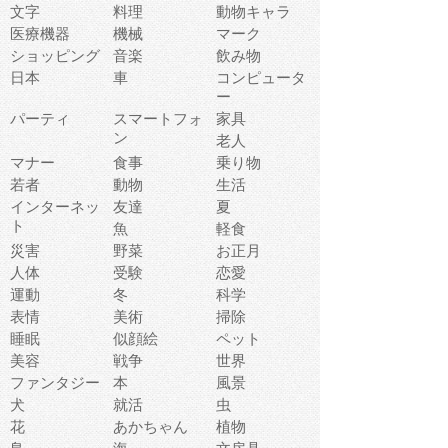
文字
料理
動物キャラ
医療機器
機械
マーク
ショッピング
音楽
飲み物
日本
車
コンピュータ
ー
パーティ
スマートフォ
家具
ン
老人
マナー
食事
乗り物
若者
動物
生活
インターネッ
友達
夏
ト
魚
軽食
災害
野菜
お正月
人体
受験
恋愛
運動
冬
科学
表情
美術
掃除
睡眠
似顔絵
ペット
美容
戦争
世界
ファンタジー
本
風景
犬
就活
虫
花
あかちゃん
植物