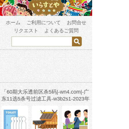
ホーム
ご利用について
お問合せ
リクエスト
よくあるご質問
「60期大乐透前区杀5码|-wn4.com|-广
东11选5杀号过滤工具-w3b2s1-2023年
3月27日21时43分51
秒-7tc7twspd.com」の検索結果