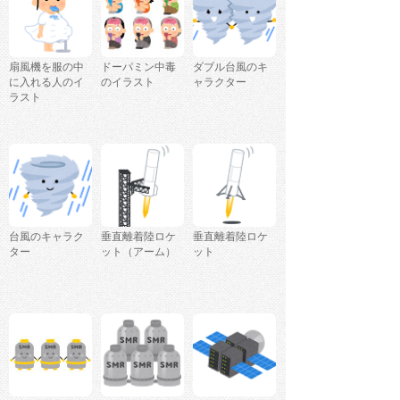
扇風機を服の中
ドーパミン中毒
ダブル台風のキ
に入れる人のイ
のイラスト
ャラクター
ラスト
台風のキャラク
垂直離着陸ロケ
垂直離着陸ロケ
ター
ット（アーム）
ット