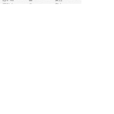
運動会
春
室内
流通
カフェ
お誕生日
宇宙
英語
バレンタイン
サッカー
野球
吹奏楽
トイレ
秋
歌
卒業式
夏バテ
健康診断
爬虫類両生類
フレーム
新社会人
天気
洗濯
ハロウィン
お弁当
ぴょこ
文化祭
ライン
古代生物
ゴールデンウ
ィーク
深海
漁業
貝
あいさつ
裁縫
人体キャラ
お花見
世代
地図
こども職業
甲殻類
人工知能
仏像
花火
初詣
年の瀬
新学期
スープ
入学式
給食
地域キャラ
音楽家
忘年会
恐竜
禁止
紅葉
林業