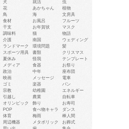
犬
就活
虫
花
あかちゃん
植物
鳥
海
文房具
食材
お風呂
フルーツ
干支
お年賀状
マスク
調味料
猫
物語
介護
南国
ウェディング
ランドマーク
環境問題
髪
スポーツ用具
書類
クリスマス
夏休み
怪我
テンプレート
メディア
食器
お祭り
政治
中年
座布団
映画
メッセージ
電車
ゴミ
楽器
パン
宗教
幼稚園
エネルギー
引越し
農業
自転車
オリンピック
飾り
お寿司
POP
食べ物キャラ
ダンス
体育
梅雨
棒人間
周辺機器
メタボリック
お葬式
思い出
歯
集合