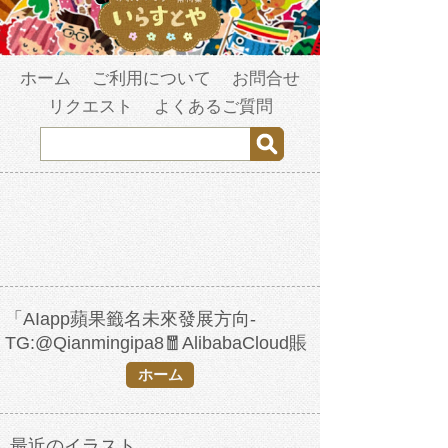
ホーム
ご利用について
お問合せ
リクエスト
よくあるご質問
「AIapp蘋果籤名未來發展方向-
TG:@Qianmingipa8🧧AlibabaCloud賬
號購買.qxv」の検索結果
ホーム
最近のイラスト