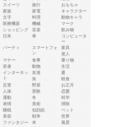
スイーツ
旅行
おもちゃ
家族
家電
キャラクター
文字
料理
動物キャラ
医療機器
機械
マーク
ショッピング
音楽
飲み物
日本
車
コンピュータ
ー
パーティ
スマートフォ
家具
ン
老人
マナー
食事
乗り物
若者
動物
生活
インターネッ
友達
夏
ト
魚
軽食
災害
野菜
お正月
人体
受験
恋愛
運動
冬
科学
表情
美術
掃除
睡眠
似顔絵
ペット
美容
戦争
世界
ファンタジー
本
風景