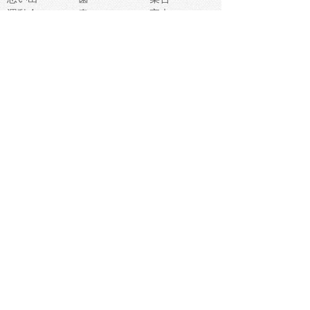
運動会
春
室内
流通
カフェ
お誕生日
宇宙
英語
バレンタイン
サッカー
野球
吹奏楽
トイレ
秋
歌
卒業式
夏バテ
健康診断
爬虫類両生類
フレーム
新社会人
天気
洗濯
ハロウィン
お弁当
ぴょこ
文化祭
ライン
古代生物
ゴールデンウ
ィーク
深海
漁業
貝
あいさつ
裁縫
人体キャラ
お花見
世代
地図
こども職業
甲殻類
人工知能
仏像
花火
初詣
年の瀬
新学期
スープ
入学式
給食
地域キャラ
音楽家
忘年会
恐竜
禁止
紅葉
林業