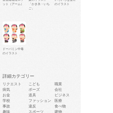
ット（アーム）
「かき氷・いち
のイラスト
ご」
ドーパミン中毒
のイラスト
詳細カテゴリー
リクエスト
こども
職業
病気
ポーズ
会社
お金
道具
ビジネス
学校
ファッション
医療
事故
違反
食べ物
趣味
スポーツ
建物