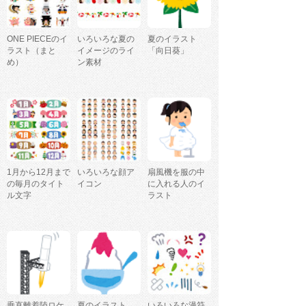
ONE PIECEのイ
いろいろな夏の
夏のイラスト
ラスト（まと
イメージのライ
「向日葵」
め）
ン素材
1月から12月まで
いろいろな顔ア
扇風機を服の中
の毎月のタイト
イコン
に入れる人のイ
ル文字
ラスト
垂直離着陸ロケ
夏のイラスト
いろいろな漫符