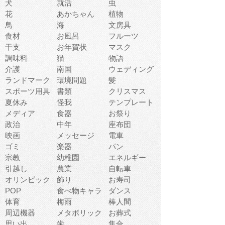
犬
就活
虫
花
あかちゃん
植物
鳥
海
文房具
食材
お風呂
フルーツ
干支
お年賀状
マスク
調味料
猫
物語
介護
南国
ウェディング
ランドマーク
環境問題
髪
スポーツ用具
書類
クリスマス
夏休み
怪我
テンプレート
メディア
食器
お祭り
政治
中年
座布団
映画
メッセージ
電車
ゴミ
楽器
パン
宗教
幼稚園
エネルギー
引越し
農業
自転車
オリンピック
飾り
お寿司
POP
食べ物キャラ
ダンス
体育
梅雨
棒人間
周辺機器
メタボリック
お葬式
思い出
歯
集合