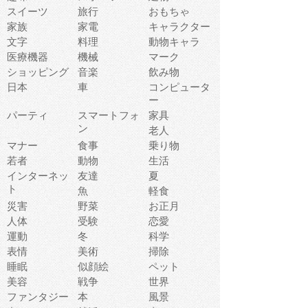
スイーツ
旅行
おもちゃ
家族
家電
キャラクター
文字
料理
動物キャラ
医療機器
機械
マーク
ショッピング
音楽
飲み物
日本
車
コンピュータ
ー
パーティ
スマートフォ
家具
ン
老人
マナー
食事
乗り物
若者
動物
生活
インターネッ
友達
夏
ト
魚
軽食
災害
野菜
お正月
人体
受験
恋愛
運動
冬
科学
表情
美術
掃除
睡眠
似顔絵
ペット
美容
戦争
世界
ファンタジー
本
風景