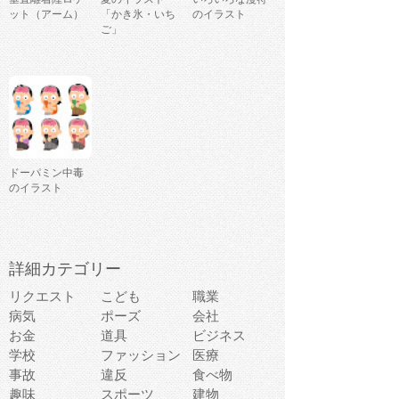
ット（アーム）
「かき氷・いち
のイラスト
ご」
ドーパミン中毒
のイラスト
詳細カテゴリー
リクエスト
こども
職業
病気
ポーズ
会社
お金
道具
ビジネス
学校
ファッション
医療
事故
違反
食べ物
趣味
スポーツ
建物