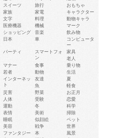
スイーツ
旅行
おもちゃ
家族
家電
キャラクター
文字
料理
動物キャラ
医療機器
機械
マーク
ショッピング
音楽
飲み物
日本
車
コンピュータ
ー
パーティ
スマートフォ
家具
ン
老人
マナー
食事
乗り物
若者
動物
生活
インターネッ
友達
夏
ト
魚
軽食
災害
野菜
お正月
人体
受験
恋愛
運動
冬
科学
表情
美術
掃除
睡眠
似顔絵
ペット
美容
戦争
世界
ファンタジー
本
風景