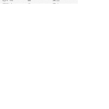
運動会
春
室内
流通
カフェ
お誕生日
宇宙
英語
バレンタイン
サッカー
野球
吹奏楽
トイレ
秋
歌
卒業式
夏バテ
健康診断
爬虫類両生類
フレーム
新社会人
天気
洗濯
ハロウィン
お弁当
ぴょこ
文化祭
ライン
古代生物
ゴールデンウ
ィーク
深海
漁業
貝
あいさつ
裁縫
人体キャラ
お花見
世代
地図
こども職業
甲殻類
人工知能
仏像
花火
初詣
年の瀬
新学期
スープ
入学式
給食
地域キャラ
音楽家
忘年会
恐竜
禁止
紅葉
林業