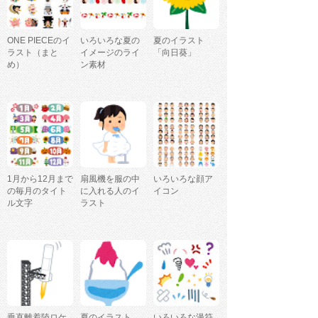
ONE PIECEのイ
いろいろな夏の
夏のイラスト
ラスト（まと
イメージのライ
「向日葵」
め）
ン素材
1月から12月まで
扇風機を服の中
いろいろな顔ア
の毎月のタイト
に入れる人のイ
イコン
ル文字
ラスト
垂直離着陸ロケ
夏のイラスト
いろいろな漫符