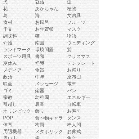
犬
就活
虫
花
あかちゃん
植物
鳥
海
文房具
食材
お風呂
フルーツ
干支
お年賀状
マスク
調味料
猫
物語
介護
南国
ウェディング
ランドマーク
環境問題
髪
スポーツ用具
書類
クリスマス
夏休み
怪我
テンプレート
メディア
食器
お祭り
政治
中年
座布団
映画
メッセージ
電車
ゴミ
楽器
パン
宗教
幼稚園
エネルギー
引越し
農業
自転車
オリンピック
飾り
お寿司
POP
食べ物キャラ
ダンス
体育
梅雨
棒人間
周辺機器
メタボリック
お葬式
思い出
歯
集合