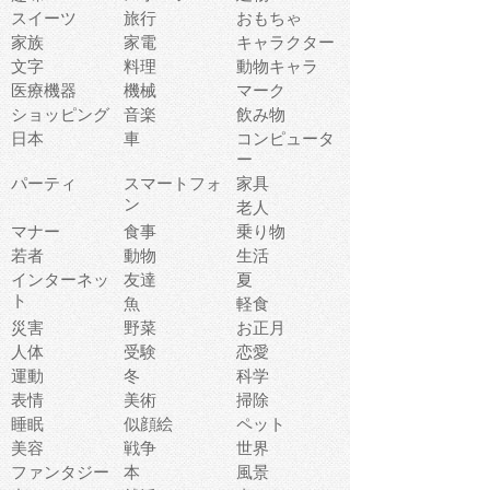
スイーツ
旅行
おもちゃ
家族
家電
キャラクター
文字
料理
動物キャラ
医療機器
機械
マーク
ショッピング
音楽
飲み物
日本
車
コンピュータ
ー
パーティ
スマートフォ
家具
ン
老人
マナー
食事
乗り物
若者
動物
生活
インターネッ
友達
夏
ト
魚
軽食
災害
野菜
お正月
人体
受験
恋愛
運動
冬
科学
表情
美術
掃除
睡眠
似顔絵
ペット
美容
戦争
世界
ファンタジー
本
風景