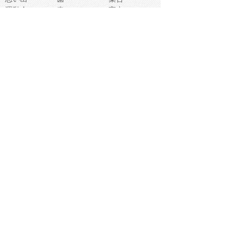
運動会
春
室内
流通
カフェ
お誕生日
宇宙
英語
バレンタイン
サッカー
野球
吹奏楽
トイレ
秋
歌
卒業式
夏バテ
健康診断
爬虫類両生類
フレーム
新社会人
天気
洗濯
ハロウィン
お弁当
ぴょこ
文化祭
ライン
古代生物
ゴールデンウ
ィーク
深海
漁業
貝
あいさつ
裁縫
人体キャラ
お花見
世代
地図
こども職業
甲殻類
人工知能
仏像
花火
初詣
年の瀬
新学期
スープ
入学式
給食
地域キャラ
音楽家
忘年会
恐竜
禁止
紅葉
林業