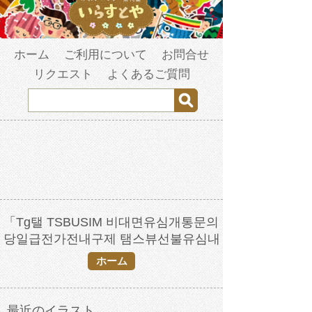
ホーム
ご利用について
お問合せ
リクエスト
よくあるご質問
「Tg탤 TSBUSIM 비대면유심개통문의
당일급전가전내구제 탬스뷰선불유심내
구제 통신장기연체작업대출 수원시50
ホーム
만원모바일급전대출」の検索結果
最近のイラスト