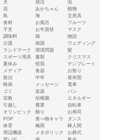
犬
就活
虫
花
あかちゃん
植物
鳥
海
文房具
食材
お風呂
フルーツ
干支
お年賀状
マスク
調味料
猫
物語
介護
南国
ウェディング
ランドマーク
環境問題
髪
スポーツ用具
書類
クリスマス
夏休み
怪我
テンプレート
メディア
食器
お祭り
政治
中年
座布団
映画
メッセージ
電車
ゴミ
楽器
パン
宗教
幼稚園
エネルギー
引越し
農業
自転車
オリンピック
飾り
お寿司
POP
食べ物キャラ
ダンス
体育
梅雨
棒人間
周辺機器
メタボリック
お葬式
思い出
歯
集合