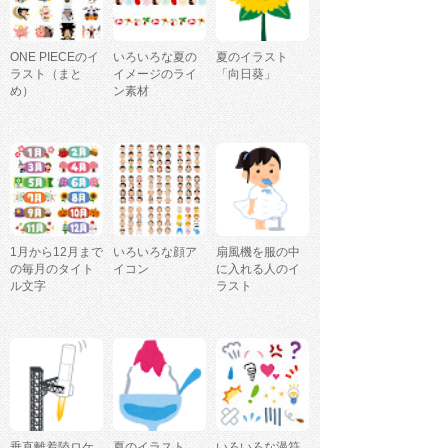
ONE PIECEのイ
いろいろな夏の
夏のイラスト
ラスト（まと
イメージのライ
「向日葵」
め）
ン素材
1月から12月まで
いろいろな顔ア
扇風機を服の中
の毎月のタイト
イコン
に入れる人のイ
ル文字
ラスト
垂直離着陸ロケ
夏のイラスト
いろいろな漫符