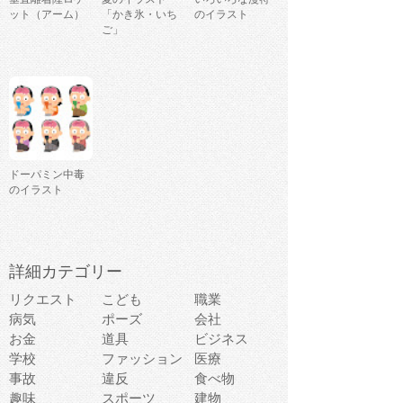
ット（アーム）
「かき氷・いち
のイラスト
ご」
ドーパミン中毒
のイラスト
詳細カテゴリー
リクエスト
こども
職業
病気
ポーズ
会社
お金
道具
ビジネス
学校
ファッション
医療
事故
違反
食べ物
趣味
スポーツ
建物