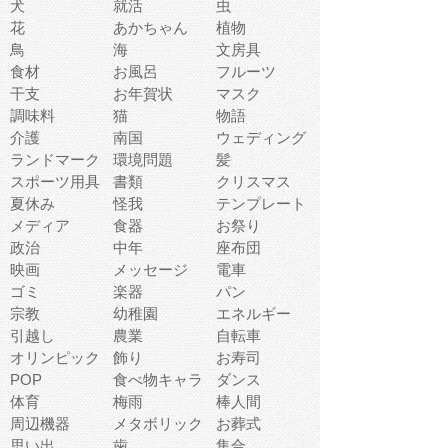
犬
就活
虫
花
あかちゃん
植物
鳥
海
文房具
食材
お風呂
フルーツ
干支
お年賀状
マスク
調味料
猫
物語
介護
南国
ウェディング
ランドマーク
環境問題
髪
スポーツ用具
書類
クリスマス
夏休み
怪我
テンプレート
メディア
食器
お祭り
政治
中年
座布団
映画
メッセージ
電車
ゴミ
楽器
パン
宗教
幼稚園
エネルギー
引越し
農業
自転車
オリンピック
飾り
お寿司
POP
食べ物キャラ
ダンス
体育
梅雨
棒人間
周辺機器
メタボリック
お葬式
思い出
歯
集合