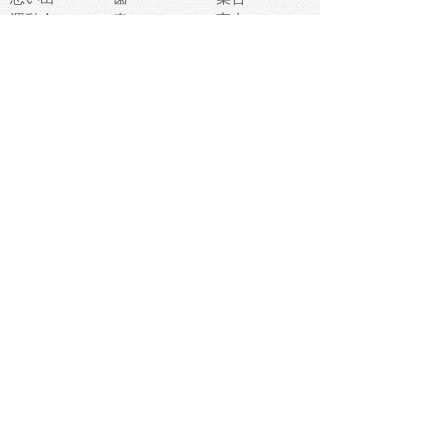
運動会
春
室内
流通
カフェ
お誕生日
宇宙
英語
バレンタイン
サッカー
野球
吹奏楽
トイレ
秋
歌
卒業式
夏バテ
健康診断
爬虫類両生類
フレーム
新社会人
天気
洗濯
ハロウィン
お弁当
ぴょこ
文化祭
ライン
古代生物
ゴールデンウ
ィーク
深海
漁業
貝
あいさつ
裁縫
人体キャラ
お花見
世代
地図
こども職業
甲殻類
人工知能
仏像
花火
初詣
年の瀬
新学期
スープ
入学式
給食
地域キャラ
音楽家
忘年会
恐竜
禁止
紅葉
林業