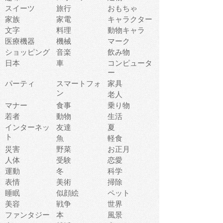
スイーツ
旅行
おもちゃ
家族
家電
キャラクター
文字
料理
動物キャラ
医療機器
機械
マーク
ショッピング
音楽
飲み物
日本
車
コンピュータ
ー
パーティ
スマートフォ
家具
ン
老人
マナー
食事
乗り物
若者
動物
生活
インターネッ
友達
夏
ト
魚
軽食
災害
野菜
お正月
人体
受験
恋愛
運動
冬
科学
表情
美術
掃除
睡眠
似顔絵
ペット
美容
戦争
世界
ファンタジー
本
風景