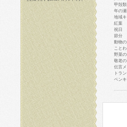
甲殻類
年の瀬
地域キ
紅葉
祝日
節分
動物の
ことわ
野菜の
敬老の
伝言メ
トラン
ペンキ