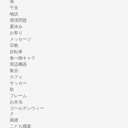
海
干支
物語
環境問題
夏休み
お祭り
メッセージ
宗教
自転車
食べ物キャラ
周辺機器
集合
カフェ
サッカー
歌
フレーム
お弁当
ゴールデンウィー
ク
裁縫
こども職業