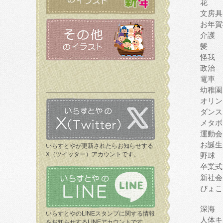
花
文房具
お年賀
介護
髪
怪我
政治
電車
幼稚園
オリン
ダンス
メタボ
運動会
お誕生
いらすとやが更新されたらお知らせする
X（ツイッター）アカウントです。
野球
卒業式
新社会
ぴょこ
深海
いらすとやのLINEスタンプに関する情報
人体キ
をお知らせするLINEアカウントです。