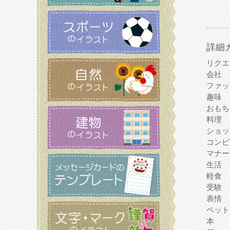
詳細
リクエ
会社
ファッ
趣味
おもち
料理
ショッ
コンピ
マナー
生活
軽食
受験
表情
ペット
本