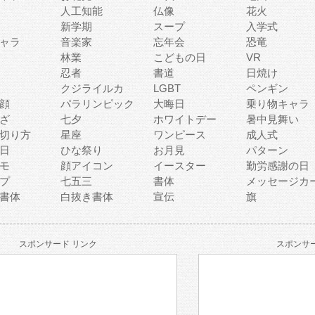
人工知能
仏像
花火
新学期
スープ
入学式
ャラ
音楽家
忘年会
恐竜
林業
こどもの日
VR
忍者
書道
日焼け
クジライルカ
LGBT
ペンギン
顔
パラリンピック
大晦日
乗り物キャラ
ざ
七夕
ホワイトデー
暑中見舞い
切り方
星座
ワンピース
成人式
日
ひな祭り
お月見
パターン
モ
顔アイコン
イースター
勤労感謝の日
プ
七五三
書体
メッセージカ
書体
白抜き書体
宣伝
旗
スポンサード リンク
スポンサー