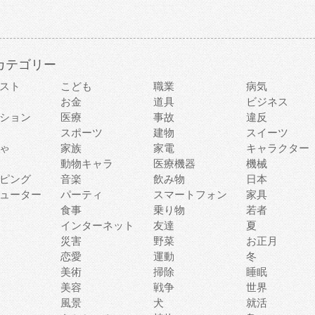
カテゴリー
スト
こども
職業
病気
お金
道具
ビジネス
ション
医療
事故
違反
スポーツ
建物
スイーツ
ゃ
家族
家電
キャラクター
動物キャラ
医療機器
機械
ピング
音楽
飲み物
日本
ューター
パーティ
スマートフォン
家具
食事
乗り物
若者
インターネット
友達
夏
災害
野菜
お正月
恋愛
運動
冬
美術
掃除
睡眠
美容
戦争
世界
風景
犬
就活