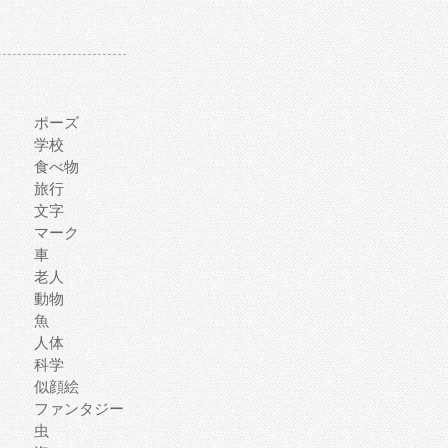
ポーズ
学校
食べ物
旅行
文字
マーク
車
老人
動物
魚
人体
科学
似顔絵
ファンタジー
虫