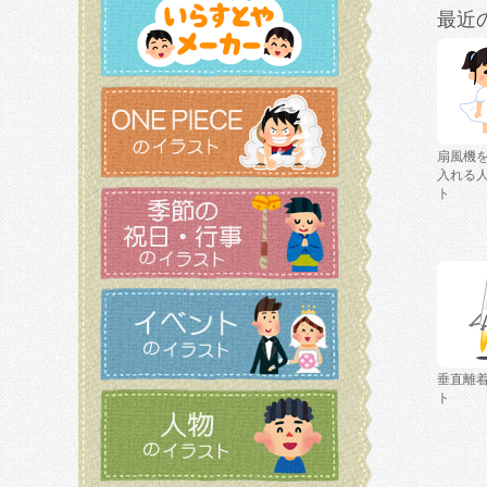
最近
扇風機
入れる
ト
垂直離
ト