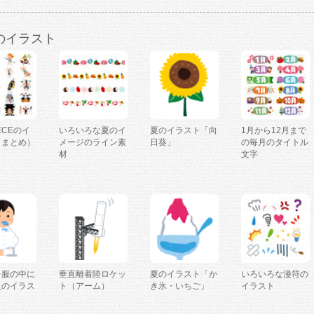
のイラスト
IECEのイ
いろいろな夏のイ
夏のイラスト「向
1月から12月まで
（まとめ）
メージのライン素
日葵」
の毎月のタイトル
材
文字
を服の中に
垂直離着陸ロケッ
夏のイラスト「か
いろいろな漫符の
人のイラス
ト（アーム）
き氷・いちご」
イラスト