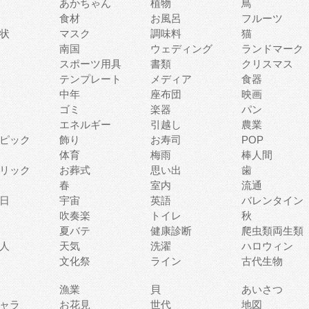
あかちゃん
植物
鳥
食材
お風呂
フルーツ
状
マスク
調味料
猫
南国
ウェディング
ランドマーク
スポーツ用具
書類
クリスマス
テンプレート
メディア
食器
中年
座布団
映画
ゴミ
楽器
パン
エネルギー
引越し
農業
ピック
飾り
お寿司
POP
体育
梅雨
棒人間
リック
お葬式
思い出
歯
春
室内
流通
日
宇宙
英語
バレンタイン
吹奏楽
トイレ
秋
夏バテ
健康診断
爬虫類両生類
人
天気
洗濯
ハロウィン
文化祭
ライン
古代生物
漁業
貝
あいさつ
ャラ
お花見
世代
地図