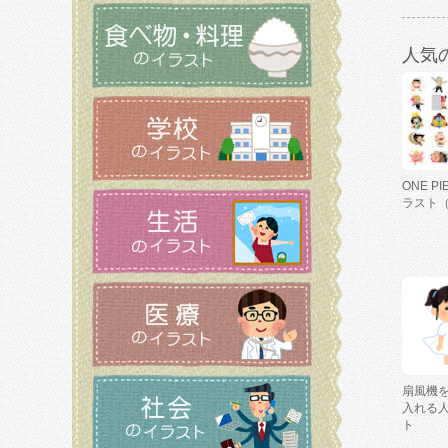
人気
ONE P
ラスト
扇風機
入れる
ト