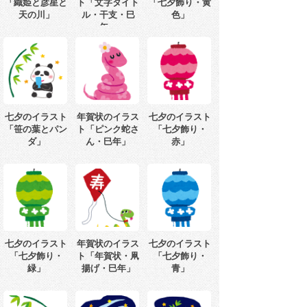
「織姫と彦星と
ト「文字タイト
「七夕飾り・黄
天の川」
ル・干支・巳
色」
年」
七夕のイラスト
年賀状のイラス
七夕のイラスト
「笹の葉とパン
ト「ピンク蛇さ
「七夕飾り・
ダ」
ん・巳年」
赤」
七夕のイラスト
年賀状のイラス
七夕のイラスト
「七夕飾り・
ト「年賀状・凧
「七夕飾り・
緑」
揚げ・巳年」
青」