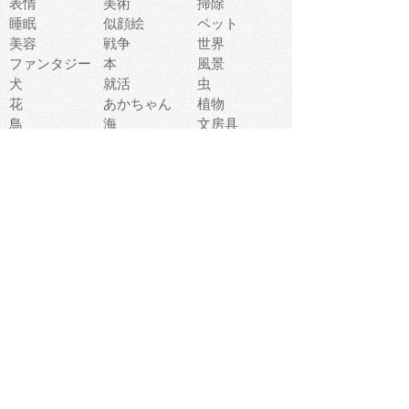
表情
美術
掃除
睡眠
似顔絵
ペット
美容
戦争
世界
ファンタジー
本
風景
犬
就活
虫
花
あかちゃん
植物
鳥
海
文房具
食材
お風呂
フルーツ
干支
お年賀状
マスク
調味料
猫
物語
介護
南国
ウェディング
ランドマーク
環境問題
髪
スポーツ用具
書類
クリスマス
夏休み
怪我
テンプレート
メディア
食器
お祭り
政治
中年
座布団
映画
メッセージ
電車
ゴミ
楽器
パン
宗教
幼稚園
エネルギー
引越し
農業
自転車
オリンピック
飾り
お寿司