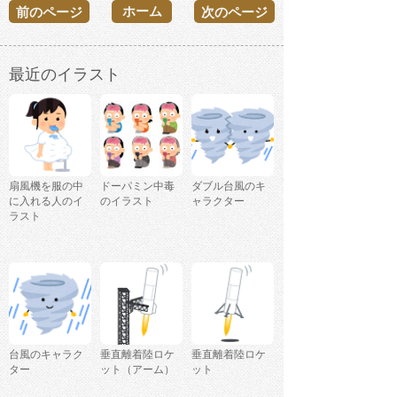
ホーム
前のページ
次のページ
最近のイラスト
扇風機を服の中
ドーパミン中毒
ダブル台風のキ
に入れる人のイ
のイラスト
ャラクター
ラスト
台風のキャラク
垂直離着陸ロケ
垂直離着陸ロケ
ター
ット（アーム）
ット