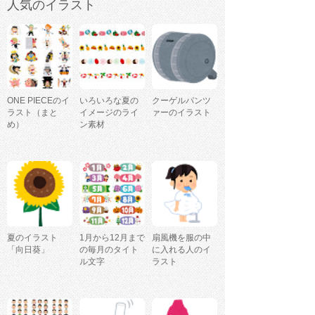
人気のイラスト
ONE PIECEのイ
いろいろな夏の
クーゲルパンツ
ラスト（まと
イメージのライ
ァーのイラスト
め）
ン素材
夏のイラスト
1月から12月まで
扇風機を服の中
「向日葵」
の毎月のタイト
に入れる人のイ
ル文字
ラスト