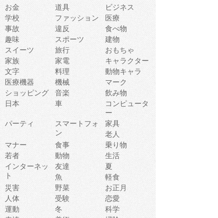
お金
道具
ビジネス
学校
ファッション
医療
事故
違反
食べ物
趣味
スポーツ
建物
スイーツ
旅行
おもちゃ
家族
家電
キャラクター
文字
料理
動物キャラ
医療機器
機械
マーク
ショッピング
音楽
飲み物
日本
車
コンピュータ
ー
パーティ
スマートフォ
家具
ン
老人
マナー
食事
乗り物
若者
動物
生活
インターネッ
友達
夏
ト
魚
軽食
災害
野菜
お正月
人体
受験
恋愛
運動
冬
科学