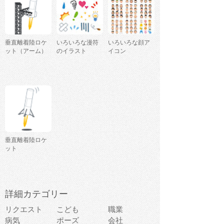
垂直離着陸ロケ
いろいろな漫符
いろいろな顔ア
ット（アーム）
のイラスト
イコン
垂直離着陸ロケ
ット
詳細カテゴリー
リクエスト
こども
職業
病気
ポーズ
会社