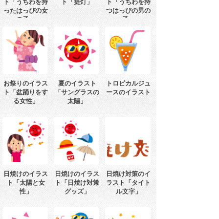
ト「うちわを持
ト「提灯」
ト「うちわを持
ったはっぴの女
つはっぴの男の
の子」
子」
お祭りのイラス
夏のイラスト
トロピカルジュ
ト「盆踊りをす
「サングラスの
ースのイラスト
る女性」
太陽」
日焼けのイラス
日焼けのイラス
日焼け対策のイ
ト「太陽と女
ト「日焼け対策
ラスト「タイト
性」
グッズ」
ル文字」