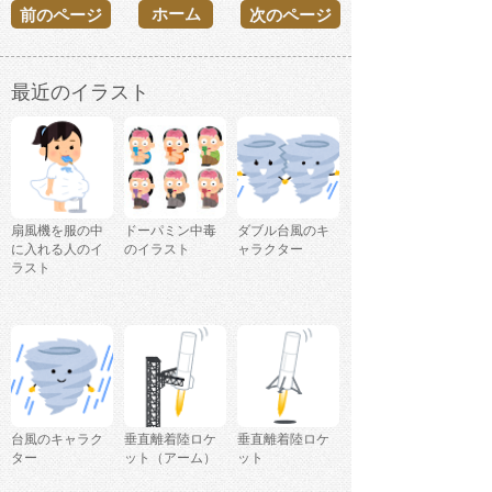
ホーム
前のページ
次のページ
最近のイラスト
扇風機を服の中
ドーパミン中毒
ダブル台風のキ
に入れる人のイ
のイラスト
ャラクター
ラスト
台風のキャラク
垂直離着陸ロケ
垂直離着陸ロケ
ター
ット（アーム）
ット