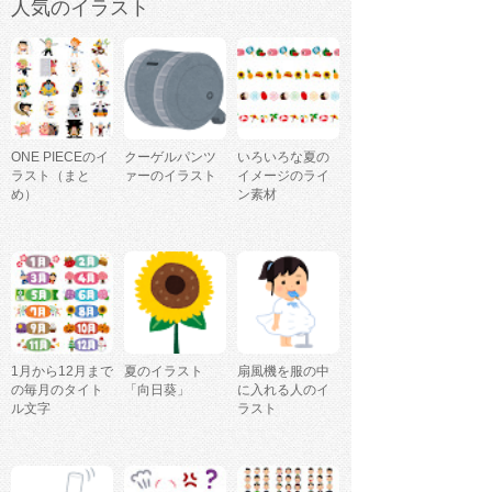
人気のイラスト
ONE PIECEのイ
クーゲルパンツ
いろいろな夏の
ラスト（まと
ァーのイラスト
イメージのライ
め）
ン素材
1月から12月まで
夏のイラスト
扇風機を服の中
の毎月のタイト
「向日葵」
に入れる人のイ
ル文字
ラスト