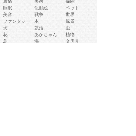
表情
美術
掃除
睡眠
似顔絵
ペット
美容
戦争
世界
ファンタジー
本
風景
犬
就活
虫
花
あかちゃん
植物
鳥
海
文房具
食材
お風呂
フルーツ
干支
お年賀状
マスク
調味料
猫
物語
介護
南国
ウェディング
ランドマーク
環境問題
髪
スポーツ用具
書類
クリスマス
夏休み
怪我
テンプレート
メディア
食器
お祭り
政治
中年
座布団
映画
メッセージ
電車
ゴミ
楽器
パン
宗教
幼稚園
エネルギー
引越し
農業
自転車
オリンピック
飾り
お寿司