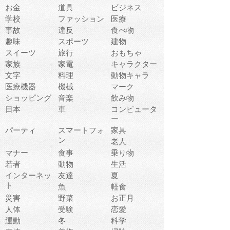
お金
道具
ビジネス
学校
ファッション
医療
事故
違反
食べ物
趣味
スポーツ
建物
スイーツ
旅行
おもちゃ
家族
家電
キャラクター
文字
料理
動物キャラ
医療機器
機械
マーク
ショッピング
音楽
飲み物
日本
車
コンピュータ
ー
パーティ
スマートフォ
家具
ン
老人
マナー
食事
乗り物
若者
動物
生活
インターネッ
友達
夏
ト
魚
軽食
災害
野菜
お正月
人体
受験
恋愛
運動
冬
科学