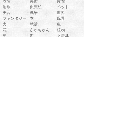
表情
美術
掃除
睡眠
似顔絵
ペット
美容
戦争
世界
ファンタジー
本
風景
犬
就活
虫
花
あかちゃん
植物
鳥
海
文房具
食材
お風呂
フルーツ
干支
お年賀状
マスク
調味料
猫
物語
介護
南国
ウェディング
ランドマーク
環境問題
髪
スポーツ用具
書類
クリスマス
夏休み
怪我
テンプレート
メディア
食器
お祭り
政治
中年
座布団
映画
メッセージ
電車
ゴミ
楽器
パン
宗教
幼稚園
エネルギー
引越し
農業
自転車
オリンピック
飾り
お寿司