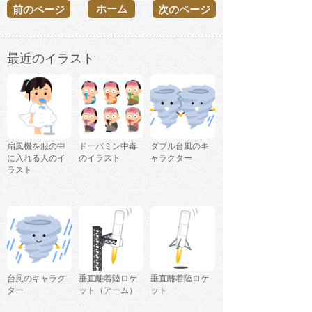
ホーム
前のページ
次のページ
最近のイラスト
扇風機を服の中
ドーパミン中毒
ダブル台風のキ
に入れる人のイ
のイラスト
ャラクター
ラスト
台風のキャラク
垂直離着陸ロケ
垂直離着陸ロケ
ター
ット（アーム）
ット