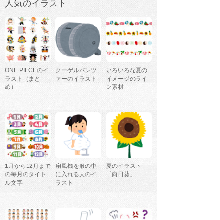
人気のイラスト
ONE PIECEのイ
クーゲルパンツ
いろいろな夏の
ラスト（まと
ァーのイラスト
イメージのライ
め）
ン素材
1月から12月まで
扇風機を服の中
夏のイラスト
の毎月のタイト
に入れる人のイ
「向日葵」
ル文字
ラスト