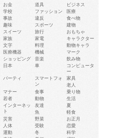
お金
道具
ビジネス
学校
ファッション
医療
事故
違反
食べ物
趣味
スポーツ
建物
スイーツ
旅行
おもちゃ
家族
家電
キャラクター
文字
料理
動物キャラ
医療機器
機械
マーク
ショッピング
音楽
飲み物
日本
車
コンピュータ
ー
パーティ
スマートフォ
家具
ン
老人
マナー
食事
乗り物
若者
動物
生活
インターネッ
友達
夏
ト
魚
軽食
災害
野菜
お正月
人体
受験
恋愛
運動
冬
科学