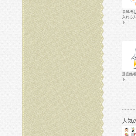
扇風機
入れる
ト
垂直離
ト
人気