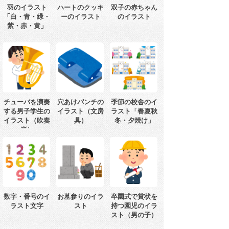
羽のイラスト
ハートのクッキ
双子の赤ちゃん
「白・青・緑・
ーのイラスト
のイラスト
紫・赤・黄」
チューバを演奏
穴あけパンチの
季節の校舎のイ
する男子学生の
イラスト（文房
ラスト「春夏秋
イラスト（吹奏
具）
冬・夕焼け」
楽）
数字・番号のイ
お墓参りのイラ
卒園式で賞状を
ラスト文字
スト
持つ園児のイラ
スト（男の子）