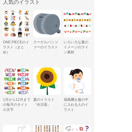
人気のイラスト
ONE PIECEのイ
クーゲルパンツ
いろいろな夏の
ラスト（まと
ァーのイラスト
イメージのライ
め）
ン素材
1月から12月まで
夏のイラスト
扇風機を服の中
の毎月のタイト
「向日葵」
に入れる人のイ
ル文字
ラスト