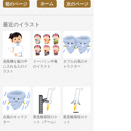
ホーム
前のページ
次のページ
最近のイラスト
扇風機を服の中
ドーパミン中毒
ダブル台風のキ
に入れる人のイ
のイラスト
ャラクター
ラスト
台風のキャラク
垂直離着陸ロケ
垂直離着陸ロケ
ター
ット（アーム）
ット