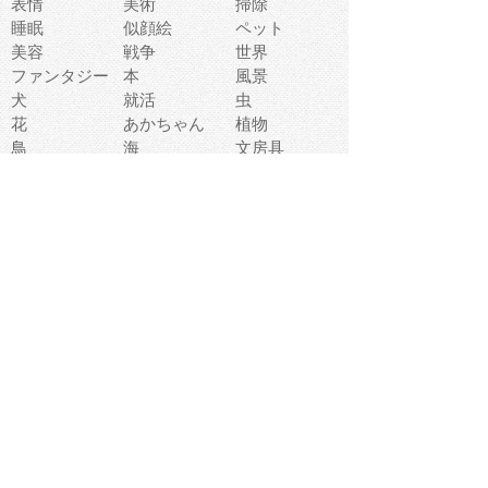
表情
美術
掃除
睡眠
似顔絵
ペット
美容
戦争
世界
ファンタジー
本
風景
犬
就活
虫
花
あかちゃん
植物
鳥
海
文房具
食材
お風呂
フルーツ
干支
お年賀状
マスク
調味料
猫
物語
介護
南国
ウェディング
ランドマーク
環境問題
髪
スポーツ用具
書類
クリスマス
夏休み
怪我
テンプレート
メディア
食器
お祭り
政治
中年
座布団
映画
メッセージ
電車
ゴミ
楽器
パン
宗教
幼稚園
エネルギー
引越し
農業
自転車
オリンピック
飾り
お寿司