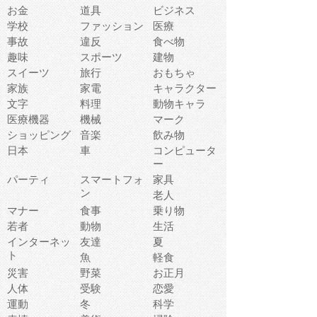
お金
道具
ビジネス
学校
ファッション
医療
事故
違反
食べ物
趣味
スポーツ
建物
スイーツ
旅行
おもちゃ
家族
家電
キャラクター
文字
料理
動物キャラ
医療機器
機械
マーク
ショッピング
音楽
飲み物
日本
車
コンピュータ
ー
パーティ
スマートフォ
家具
ン
老人
マナー
食事
乗り物
若者
動物
生活
インターネッ
友達
夏
ト
魚
軽食
災害
野菜
お正月
人体
受験
恋愛
運動
冬
科学