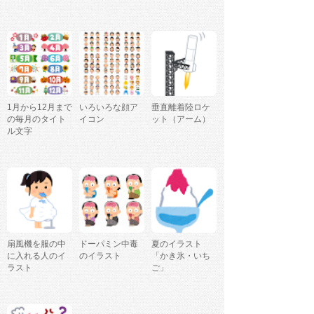
1月から12月まで
いろいろな顔ア
垂直離着陸ロケ
の毎月のタイト
イコン
ット（アーム）
ル文字
扇風機を服の中
ドーパミン中毒
夏のイラスト
に入れる人のイ
のイラスト
「かき氷・いち
ラスト
ご」