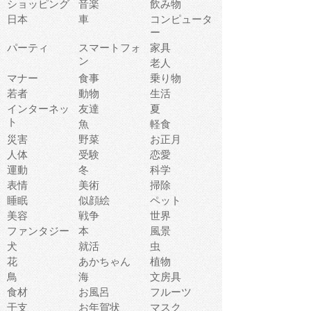
ショッピング
音楽
飲み物
日本
車
コンピュータ
ー
パーティ
スマートフォ
家具
ン
老人
マナー
食事
乗り物
若者
動物
生活
インターネッ
友達
夏
ト
魚
軽食
災害
野菜
お正月
人体
受験
恋愛
運動
冬
科学
表情
美術
掃除
睡眠
似顔絵
ペット
美容
戦争
世界
ファンタジー
本
風景
犬
就活
虫
花
あかちゃん
植物
鳥
海
文房具
食材
お風呂
フルーツ
干支
お年賀状
マスク