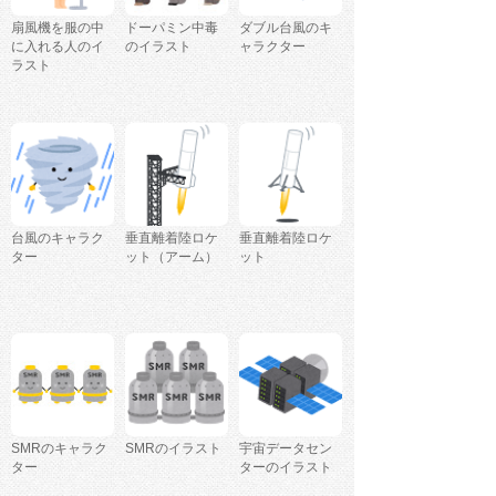
扇風機を服の中
ドーパミン中毒
ダブル台風のキ
に入れる人のイ
のイラスト
ャラクター
ラスト
台風のキャラク
垂直離着陸ロケ
垂直離着陸ロケ
ター
ット（アーム）
ット
SMRのキャラク
SMRのイラスト
宇宙データセン
ター
ターのイラスト