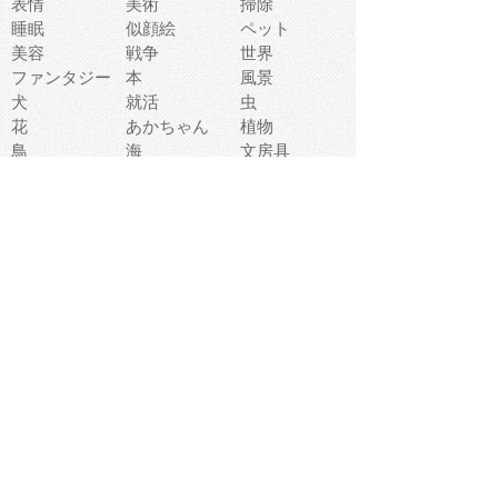
表情
美術
掃除
睡眠
似顔絵
ペット
美容
戦争
世界
ファンタジー
本
風景
犬
就活
虫
花
あかちゃん
植物
鳥
海
文房具
食材
お風呂
フルーツ
干支
お年賀状
マスク
調味料
猫
物語
介護
南国
ウェディング
ランドマーク
環境問題
髪
スポーツ用具
書類
クリスマス
夏休み
怪我
テンプレート
メディア
食器
お祭り
政治
中年
座布団
映画
メッセージ
電車
ゴミ
楽器
パン
宗教
幼稚園
エネルギー
引越し
農業
自転車
オリンピック
飾り
お寿司