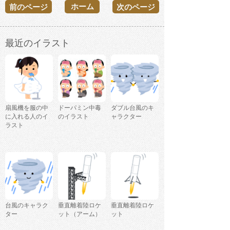
ホーム
前のページ
次のページ
最近のイラスト
扇風機を服の中
ドーパミン中毒
ダブル台風のキ
に入れる人のイ
のイラスト
ャラクター
ラスト
台風のキャラク
垂直離着陸ロケ
垂直離着陸ロケ
ター
ット（アーム）
ット