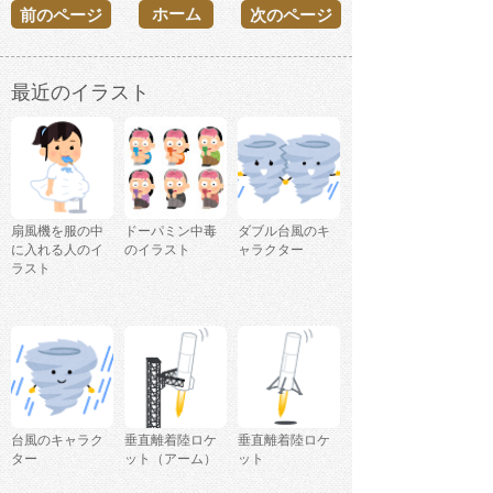
ホーム
前のページ
次のページ
最近のイラスト
扇風機を服の中
ドーパミン中毒
ダブル台風のキ
に入れる人のイ
のイラスト
ャラクター
ラスト
台風のキャラク
垂直離着陸ロケ
垂直離着陸ロケ
ター
ット（アーム）
ット