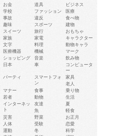
お金
道具
ビジネス
学校
ファッション
医療
事故
違反
食べ物
趣味
スポーツ
建物
スイーツ
旅行
おもちゃ
家族
家電
キャラクター
文字
料理
動物キャラ
医療機器
機械
マーク
ショッピング
音楽
飲み物
日本
車
コンピュータ
ー
パーティ
スマートフォ
家具
ン
老人
マナー
食事
乗り物
若者
動物
生活
インターネッ
友達
夏
ト
魚
軽食
災害
野菜
お正月
人体
受験
恋愛
運動
冬
科学