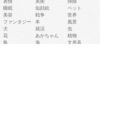
表情
美術
掃除
睡眠
似顔絵
ペット
美容
戦争
世界
ファンタジー
本
風景
犬
就活
虫
花
あかちゃん
植物
鳥
海
文房具
食材
お風呂
フルーツ
干支
お年賀状
マスク
調味料
猫
物語
介護
南国
ウェディング
ランドマーク
環境問題
髪
スポーツ用具
書類
クリスマス
夏休み
怪我
テンプレート
メディア
食器
お祭り
政治
中年
座布団
映画
メッセージ
電車
ゴミ
楽器
パン
宗教
幼稚園
エネルギー
引越し
農業
自転車
オリンピック
飾り
お寿司