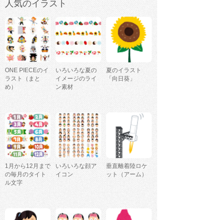
人気のイラスト
ONE PIECEのイ
いろいろな夏の
夏のイラスト
ラスト（まと
イメージのライ
「向日葵」
め）
ン素材
1月から12月まで
いろいろな顔ア
垂直離着陸ロケ
の毎月のタイト
イコン
ット（アーム）
ル文字