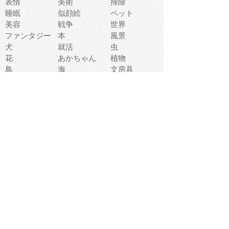
表情
美術
掃除
睡眠
似顔絵
ペット
美容
戦争
世界
ファンタジー
本
風景
犬
就活
虫
花
あかちゃん
植物
鳥
海
文房具
食材
お風呂
フルーツ
干支
お年賀状
マスク
調味料
猫
物語
介護
南国
ウェディング
ランドマーク
環境問題
髪
スポーツ用具
書類
クリスマス
夏休み
怪我
テンプレート
メディア
食器
お祭り
政治
中年
座布団
映画
メッセージ
電車
ゴミ
楽器
パン
宗教
幼稚園
エネルギー
引越し
農業
自転車
オリンピック
飾り
お寿司