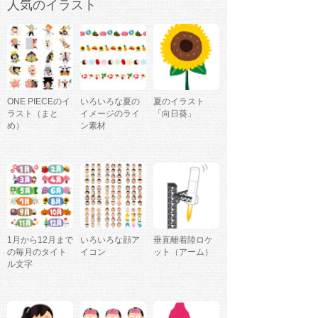
人気のイラスト
ONE PIECEのイ
いろいろな夏の
夏のイラスト
ラスト（まと
イメージのライ
「向日葵」
め）
ン素材
1月から12月まで
いろいろな顔ア
垂直離着陸ロケ
の毎月のタイト
イコン
ット（アーム）
ル文字