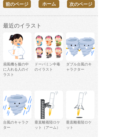
ホーム
前のページ
次のページ
最近のイラスト
扇風機を服の中
ドーパミン中毒
ダブル台風のキ
に入れる人のイ
のイラスト
ャラクター
ラスト
台風のキャラク
垂直離着陸ロケ
垂直離着陸ロケ
ター
ット（アーム）
ット