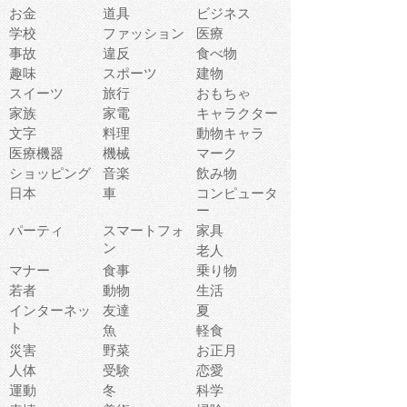
お金
道具
ビジネス
学校
ファッション
医療
事故
違反
食べ物
趣味
スポーツ
建物
スイーツ
旅行
おもちゃ
家族
家電
キャラクター
文字
料理
動物キャラ
医療機器
機械
マーク
ショッピング
音楽
飲み物
日本
車
コンピュータ
ー
パーティ
スマートフォ
家具
ン
老人
マナー
食事
乗り物
若者
動物
生活
インターネッ
友達
夏
ト
魚
軽食
災害
野菜
お正月
人体
受験
恋愛
運動
冬
科学