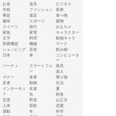
お金
道具
ビジネス
学校
ファッション
医療
事故
違反
食べ物
趣味
スポーツ
建物
スイーツ
旅行
おもちゃ
家族
家電
キャラクター
文字
料理
動物キャラ
医療機器
機械
マーク
ショッピング
音楽
飲み物
日本
車
コンピュータ
ー
パーティ
スマートフォ
家具
ン
老人
マナー
食事
乗り物
若者
動物
生活
インターネッ
友達
夏
ト
魚
軽食
災害
野菜
お正月
人体
受験
恋愛
運動
冬
科学