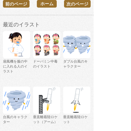
ホーム
前のページ
次のページ
最近のイラスト
扇風機を服の中
ドーパミン中毒
ダブル台風のキ
に入れる人のイ
のイラスト
ャラクター
ラスト
台風のキャラク
垂直離着陸ロケ
垂直離着陸ロケ
ター
ット（アーム）
ット