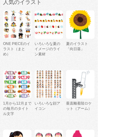
人気のイラスト
ONE PIECEのイ
いろいろな夏の
夏のイラスト
ラスト（まと
イメージのライ
「向日葵」
め）
ン素材
1月から12月まで
いろいろな顔ア
垂直離着陸ロケ
の毎月のタイト
イコン
ット（アーム）
ル文字