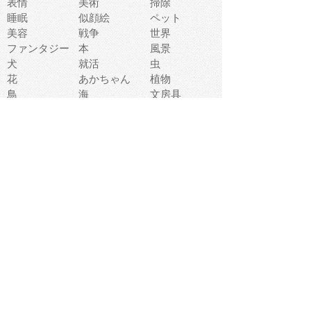
表情
美術
掃除
睡眠
似顔絵
ペット
美容
戦争
世界
ファンタジー
本
風景
犬
就活
虫
花
あかちゃん
植物
鳥
海
文房具
食材
お風呂
フルーツ
干支
お年賀状
マスク
調味料
猫
物語
介護
南国
ウェディング
ランドマーク
環境問題
髪
スポーツ用具
書類
クリスマス
夏休み
怪我
テンプレート
メディア
食器
お祭り
政治
中年
座布団
映画
メッセージ
電車
ゴミ
楽器
パン
宗教
幼稚園
エネルギー
引越し
農業
自転車
オリンピック
飾り
お寿司