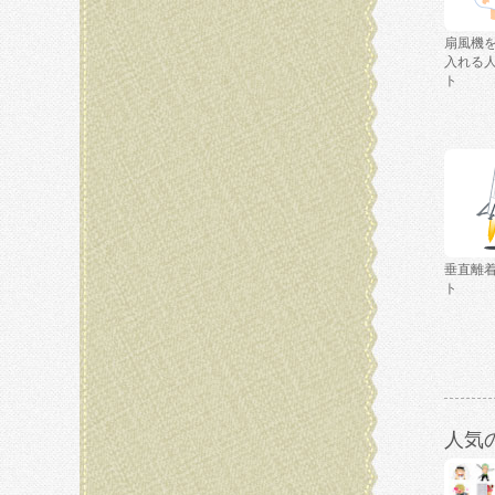
扇風機
入れる
ト
垂直離
ト
人気