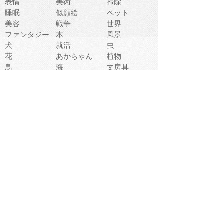
表情
美術
掃除
睡眠
似顔絵
ペット
美容
戦争
世界
ファンタジー
本
風景
犬
就活
虫
花
あかちゃん
植物
鳥
海
文房具
食材
お風呂
フルーツ
干支
お年賀状
マスク
調味料
猫
物語
介護
南国
ウェディング
ランドマーク
環境問題
髪
スポーツ用具
書類
クリスマス
夏休み
怪我
テンプレート
メディア
食器
お祭り
政治
中年
座布団
映画
メッセージ
電車
ゴミ
楽器
パン
宗教
幼稚園
エネルギー
引越し
農業
自転車
オリンピック
飾り
お寿司