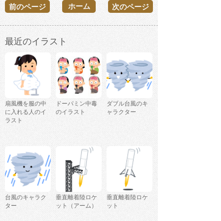
ホーム
前のページ
次のページ
最近のイラスト
扇風機を服の中
ドーパミン中毒
ダブル台風のキ
に入れる人のイ
のイラスト
ャラクター
ラスト
台風のキャラク
垂直離着陸ロケ
垂直離着陸ロケ
ター
ット（アーム）
ット