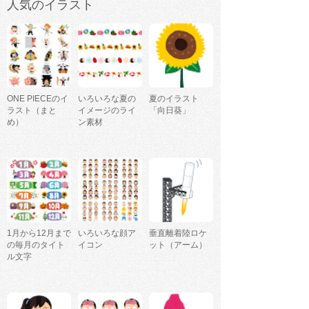
人気のイラスト
ONE PIECEのイ
いろいろな夏の
夏のイラスト
ラスト（まと
イメージのライ
「向日葵」
め）
ン素材
1月から12月まで
いろいろな顔ア
垂直離着陸ロケ
の毎月のタイト
イコン
ット（アーム）
ル文字