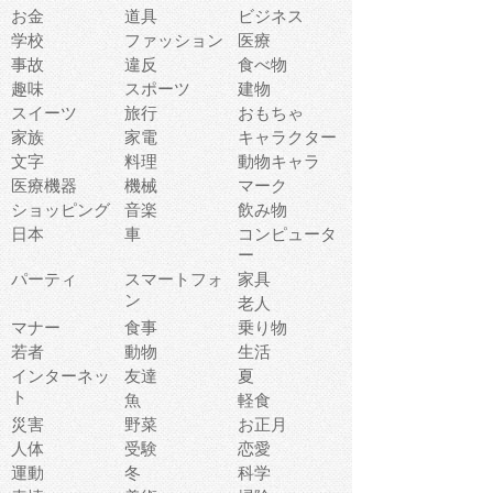
お金
道具
ビジネス
学校
ファッション
医療
事故
違反
食べ物
趣味
スポーツ
建物
スイーツ
旅行
おもちゃ
家族
家電
キャラクター
文字
料理
動物キャラ
医療機器
機械
マーク
ショッピング
音楽
飲み物
日本
車
コンピュータ
ー
パーティ
スマートフォ
家具
ン
老人
マナー
食事
乗り物
若者
動物
生活
インターネッ
友達
夏
ト
魚
軽食
災害
野菜
お正月
人体
受験
恋愛
運動
冬
科学