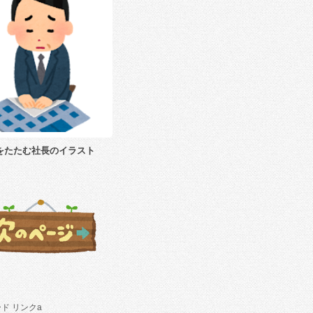
をたたむ社長のイラスト
ド リンクa