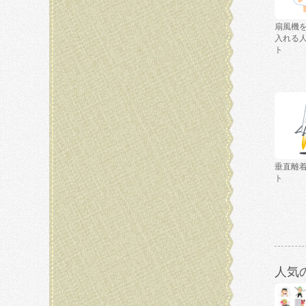
扇風機
入れる
ト
垂直離
ト
人気