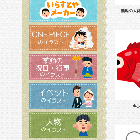
無地の人
キ