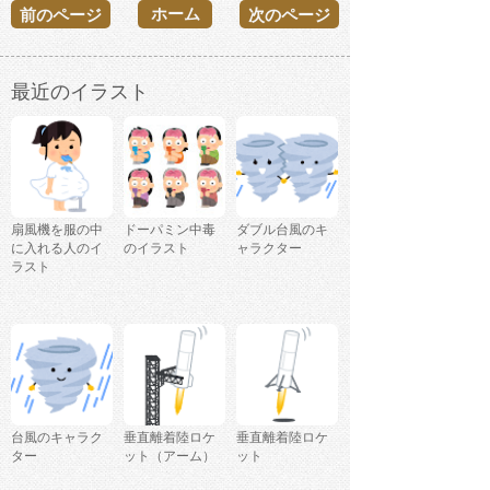
ホーム
前のページ
次のページ
最近のイラスト
扇風機を服の中
ドーパミン中毒
ダブル台風のキ
に入れる人のイ
のイラスト
ャラクター
ラスト
台風のキャラク
垂直離着陸ロケ
垂直離着陸ロケ
ター
ット（アーム）
ット