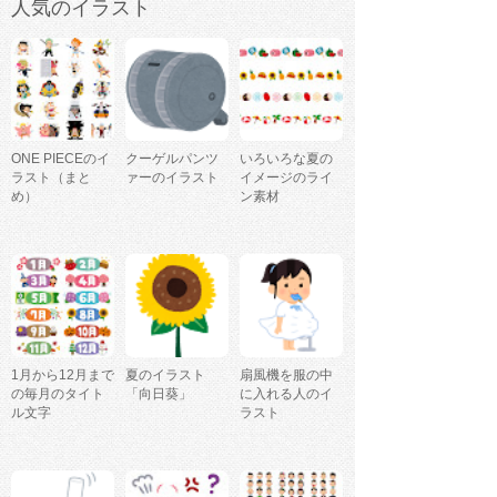
人気のイラスト
ONE PIECEのイ
クーゲルパンツ
いろいろな夏の
ラスト（まと
ァーのイラスト
イメージのライ
め）
ン素材
1月から12月まで
夏のイラスト
扇風機を服の中
の毎月のタイト
「向日葵」
に入れる人のイ
ル文字
ラスト