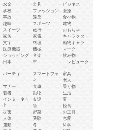
お金
道具
ビジネス
学校
ファッション
医療
事故
違反
食べ物
趣味
スポーツ
建物
スイーツ
旅行
おもちゃ
家族
家電
キャラクター
文字
料理
動物キャラ
医療機器
機械
マーク
ショッピング
音楽
飲み物
日本
車
コンピュータ
ー
パーティ
スマートフォ
家具
ン
老人
マナー
食事
乗り物
若者
動物
生活
インターネッ
友達
夏
ト
魚
軽食
災害
野菜
お正月
人体
受験
恋愛
運動
冬
科学