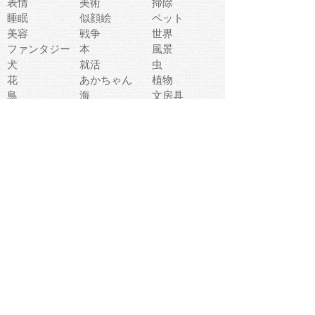
表情
美術
掃除
睡眠
似顔絵
ペット
美容
戦争
世界
ファンタジー
本
風景
犬
就活
虫
花
あかちゃん
植物
鳥
海
文房具
食材
お風呂
フルーツ
干支
お年賀状
マスク
調味料
猫
物語
介護
南国
ウェディング
ランドマーク
環境問題
髪
スポーツ用具
書類
クリスマス
夏休み
怪我
テンプレート
メディア
食器
お祭り
政治
中年
座布団
映画
メッセージ
電車
ゴミ
楽器
パン
宗教
幼稚園
エネルギー
引越し
農業
自転車
オリンピック
飾り
お寿司