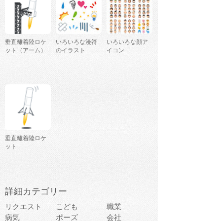
垂直離着陸ロケ
いろいろな漫符
いろいろな顔ア
ット（アーム）
のイラスト
イコン
垂直離着陸ロケ
ット
詳細カテゴリー
リクエスト
こども
職業
病気
ポーズ
会社