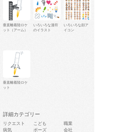
垂直離着陸ロケ
いろいろな漫符
いろいろな顔ア
ット（アーム）
のイラスト
イコン
垂直離着陸ロケ
ット
詳細カテゴリー
リクエスト
こども
職業
病気
ポーズ
会社