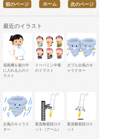
ホーム
前のページ
次のページ
最近のイラスト
扇風機を服の中
ドーパミン中毒
ダブル台風のキ
に入れる人のイ
のイラスト
ャラクター
ラスト
台風のキャラク
垂直離着陸ロケ
垂直離着陸ロケ
ター
ット（アーム）
ット