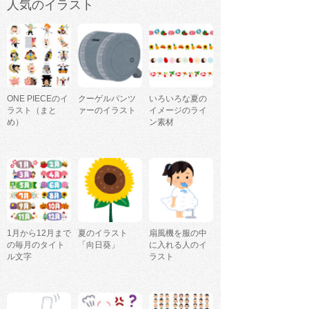
人気のイラスト
ONE PIECEのイ
クーゲルパンツ
いろいろな夏の
ラスト（まと
ァーのイラスト
イメージのライ
め）
ン素材
1月から12月まで
夏のイラスト
扇風機を服の中
の毎月のタイト
「向日葵」
に入れる人のイ
ル文字
ラスト