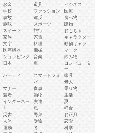
お金
道具
ビジネス
学校
ファッション
医療
事故
違反
食べ物
趣味
スポーツ
建物
スイーツ
旅行
おもちゃ
家族
家電
キャラクター
文字
料理
動物キャラ
医療機器
機械
マーク
ショッピング
音楽
飲み物
日本
車
コンピュータ
ー
パーティ
スマートフォ
家具
ン
老人
マナー
食事
乗り物
若者
動物
生活
インターネッ
友達
夏
ト
魚
軽食
災害
野菜
お正月
人体
受験
恋愛
運動
冬
科学