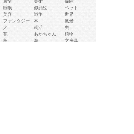
表情
美術
掃除
睡眠
似顔絵
ペット
美容
戦争
世界
ファンタジー
本
風景
犬
就活
虫
花
あかちゃん
植物
鳥
海
文房具
食材
お風呂
フルーツ
干支
お年賀状
マスク
調味料
猫
物語
介護
南国
ウェディング
ランドマーク
環境問題
髪
スポーツ用具
書類
クリスマス
夏休み
怪我
テンプレート
メディア
食器
お祭り
政治
中年
座布団
映画
メッセージ
電車
ゴミ
楽器
パン
宗教
幼稚園
エネルギー
引越し
農業
自転車
オリンピック
飾り
お寿司