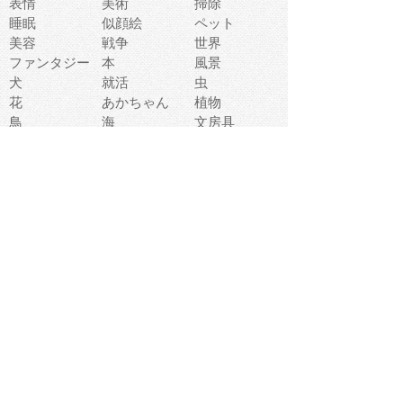
表情
美術
掃除
睡眠
似顔絵
ペット
美容
戦争
世界
ファンタジー
本
風景
犬
就活
虫
花
あかちゃん
植物
鳥
海
文房具
食材
お風呂
フルーツ
干支
お年賀状
マスク
調味料
猫
物語
介護
南国
ウェディング
ランドマーク
環境問題
髪
スポーツ用具
書類
クリスマス
夏休み
怪我
テンプレート
メディア
食器
お祭り
政治
中年
座布団
映画
メッセージ
電車
ゴミ
楽器
パン
宗教
幼稚園
エネルギー
引越し
農業
自転車
オリンピック
飾り
お寿司