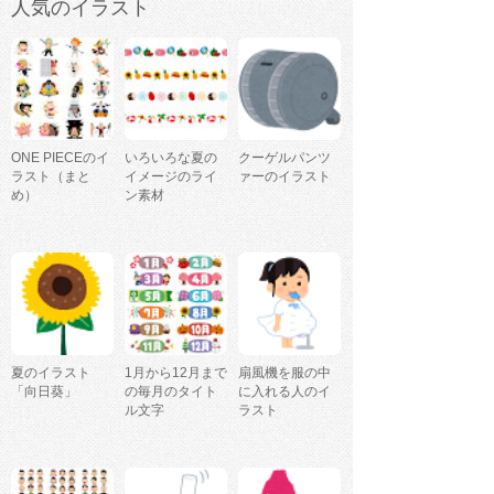
人気のイラスト
ONE PIECEのイ
いろいろな夏の
クーゲルパンツ
ラスト（まと
イメージのライ
ァーのイラスト
め）
ン素材
夏のイラスト
1月から12月まで
扇風機を服の中
「向日葵」
の毎月のタイト
に入れる人のイ
ル文字
ラスト