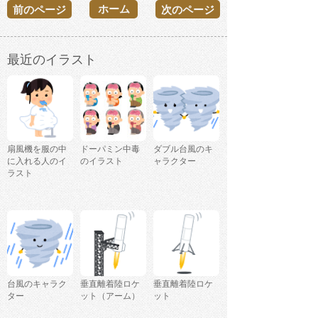
ホーム
前のページ
次のページ
最近のイラスト
扇風機を服の中
ドーパミン中毒
ダブル台風のキ
に入れる人のイ
のイラスト
ャラクター
ラスト
台風のキャラク
垂直離着陸ロケ
垂直離着陸ロケ
ター
ット（アーム）
ット