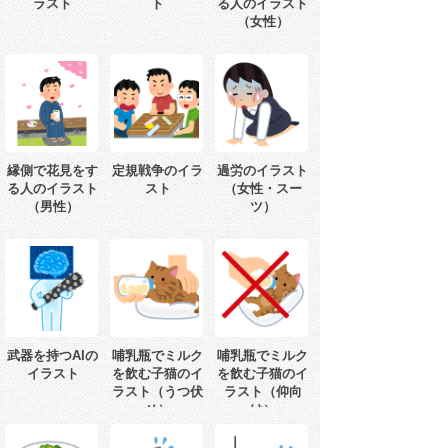
ラスト
ト
る人のイラスト
（女性）
縁側で花見をす
定規戦争のイラ
過労のイラスト
る人のイラスト
スト
（女性・スー
（男性）
ツ）
武器を持つAIの
哺乳瓶でミルク
哺乳瓶でミルク
イラスト
を飲む子猫のイ
を飲む子猫のイ
ラスト（うつ伏
ラスト（仰向
せ）
け）