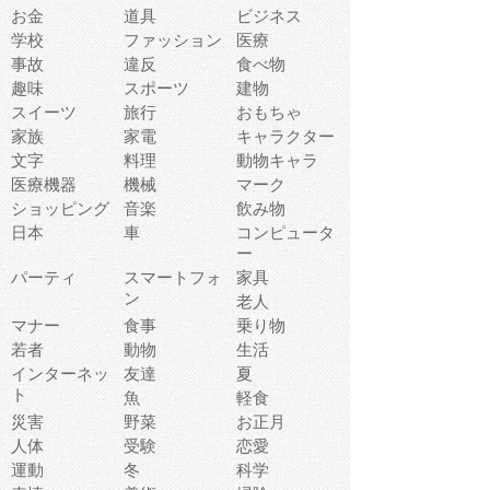
お金
道具
ビジネス
学校
ファッション
医療
事故
違反
食べ物
趣味
スポーツ
建物
スイーツ
旅行
おもちゃ
家族
家電
キャラクター
文字
料理
動物キャラ
医療機器
機械
マーク
ショッピング
音楽
飲み物
日本
車
コンピュータ
ー
パーティ
スマートフォ
家具
ン
老人
マナー
食事
乗り物
若者
動物
生活
インターネッ
友達
夏
ト
魚
軽食
災害
野菜
お正月
人体
受験
恋愛
運動
冬
科学