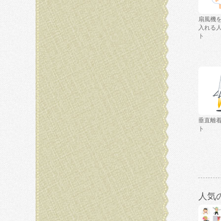
扇風機
入れる
ト
垂直離
ト
人気