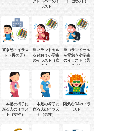
ト
グレスバーのイ
ト（女の子）
ラスト
置き勉のイラス
重いランドセル
重いランドセル
ト（男の子）
を背負う小学生
を背負う小学生
のイラスト（女
のイラスト（男
の子）
の子）
一本足の椅子に
一本足の椅子に
陽気なDJのイラ
座る人のイラス
座る人のイラス
スト
ト（女性）
ト（男性）