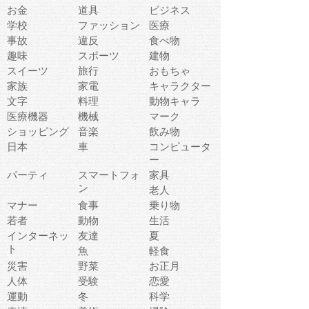
お金
道具
ビジネス
学校
ファッション
医療
事故
違反
食べ物
趣味
スポーツ
建物
スイーツ
旅行
おもちゃ
家族
家電
キャラクター
文字
料理
動物キャラ
医療機器
機械
マーク
ショッピング
音楽
飲み物
日本
車
コンピュータ
ー
パーティ
スマートフォ
家具
ン
老人
マナー
食事
乗り物
若者
動物
生活
インターネッ
友達
夏
ト
魚
軽食
災害
野菜
お正月
人体
受験
恋愛
運動
冬
科学