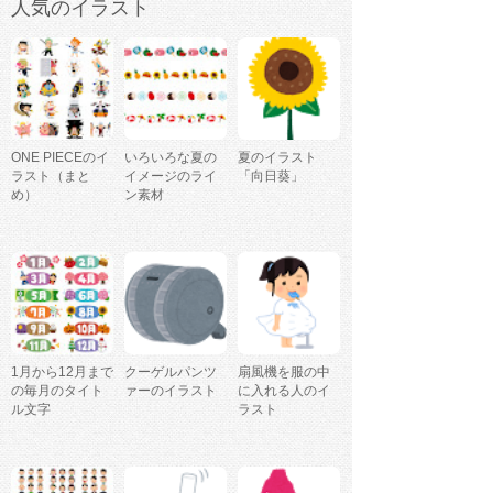
人気のイラスト
ONE PIECEのイ
いろいろな夏の
夏のイラスト
ラスト（まと
イメージのライ
「向日葵」
め）
ン素材
1月から12月まで
クーゲルパンツ
扇風機を服の中
の毎月のタイト
ァーのイラスト
に入れる人のイ
ル文字
ラスト