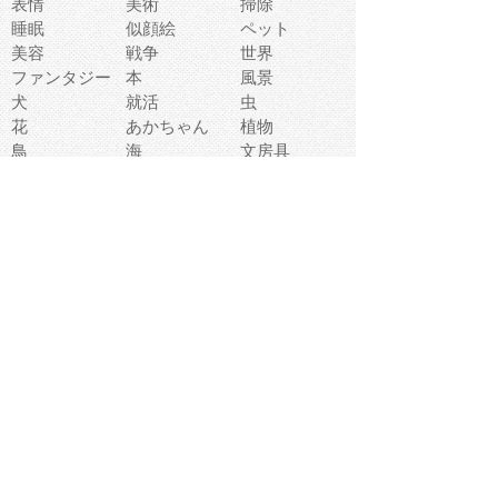
表情
美術
掃除
睡眠
似顔絵
ペット
美容
戦争
世界
ファンタジー
本
風景
犬
就活
虫
花
あかちゃん
植物
鳥
海
文房具
食材
お風呂
フルーツ
干支
お年賀状
マスク
調味料
猫
物語
介護
南国
ウェディング
ランドマーク
環境問題
髪
スポーツ用具
書類
クリスマス
夏休み
怪我
テンプレート
メディア
食器
お祭り
政治
中年
座布団
映画
メッセージ
電車
ゴミ
楽器
パン
宗教
幼稚園
エネルギー
引越し
農業
自転車
オリンピック
飾り
お寿司