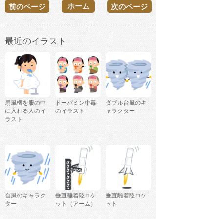
ホーム
前のページ
次のページ
最近のイラスト
扇風機を服の中
ドーパミン中毒
ダブル台風のキ
に入れる人のイ
のイラスト
ャラクター
ラスト
台風のキャラク
垂直離着陸ロケ
垂直離着陸ロケ
ター
ット（アーム）
ット