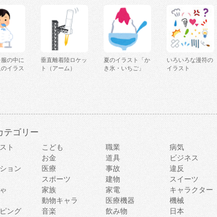
を服の中に
垂直離着陸ロケッ
夏のイラスト「か
いろいろな漫符の
人のイラス
ト（アーム）
き氷・いちご」
イラスト
カテゴリー
スト
こども
職業
病気
お金
道具
ビジネス
ション
医療
事故
違反
スポーツ
建物
スイーツ
ゃ
家族
家電
キャラクター
動物キャラ
医療機器
機械
ピング
音楽
飲み物
日本