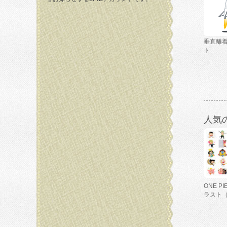
垂直離
ト
人気
ONE P
ラスト