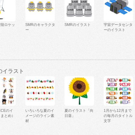
着陸ロケッ
SMRのキャラクタ
SMRのイラスト
宇宙データセンタ
ー
ーのイラスト
のイラスト
IECEのイ
いろいろな夏のイ
夏のイラスト「向
1月から12月まで
（まとめ）
メージのライン素
日葵」
の毎月のタイトル
材
文字