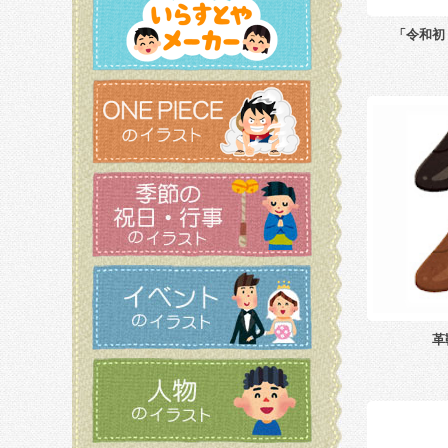
「令和初
革