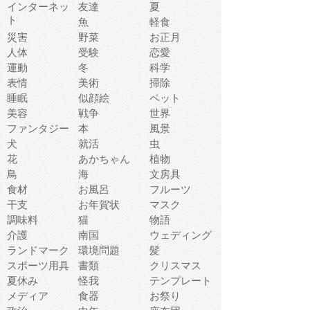
インターネッ
友達
夏
ト
魚
軽食
災害
野菜
お正月
人体
受験
恋愛
運動
冬
科学
表情
美術
掃除
睡眠
似顔絵
ペット
美容
戦争
世界
ファンタジー
本
風景
犬
就活
虫
花
あかちゃん
植物
鳥
海
文房具
食材
お風呂
フルーツ
干支
お年賀状
マスク
調味料
猫
物語
介護
南国
ウェディング
ランドマーク
環境問題
髪
スポーツ用具
書類
クリスマス
夏休み
怪我
テンプレート
メディア
食器
お祭り