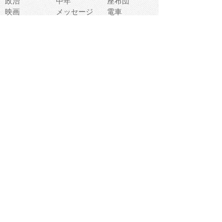
政治
中年
座布団
映画
メッセージ
電車
ゴミ
楽器
パン
宗教
幼稚園
エネルギー
引越し
農業
自転車
オリンピック
飾り
お寿司
POP
食べ物キャラ
ダンス
体育
梅雨
棒人間
周辺機器
メタボリック
お葬式
思い出
歯
集合
運動会
春
室内
流通
カフェ
お誕生日
宇宙
英語
バレンタイン
サッカー
野球
吹奏楽
トイレ
秋
歌
卒業式
夏バテ
健康診断
爬虫類両生類
フレーム
新社会人
天気
洗濯
ハロウィン
お弁当
ぴょこ
文化祭
ライン
古代生物
ゴールデンウ
ィーク