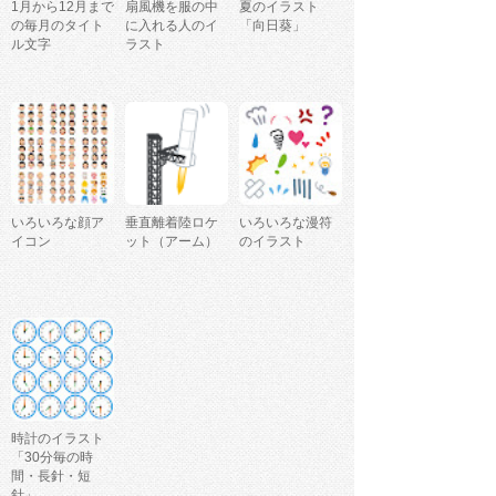
1月から12月まで
扇風機を服の中
夏のイラスト
の毎月のタイト
に入れる人のイ
「向日葵」
ル文字
ラスト
いろいろな顔ア
垂直離着陸ロケ
いろいろな漫符
イコン
ット（アーム）
のイラスト
時計のイラスト
「30分毎の時
間・長針・短
針」