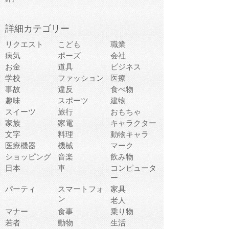
詳細カテゴリー
リクエスト
こども
職業
病気
ポーズ
会社
お金
道具
ビジネス
学校
ファッション
医療
事故
違反
食べ物
趣味
スポーツ
建物
スイーツ
旅行
おもちゃ
家族
家電
キャラクター
文字
料理
動物キャラ
医療機器
機械
マーク
ショッピング
音楽
飲み物
日本
車
コンピュータ
ー
パーティ
スマートフォ
家具
ン
老人
マナー
食事
乗り物
若者
動物
生活