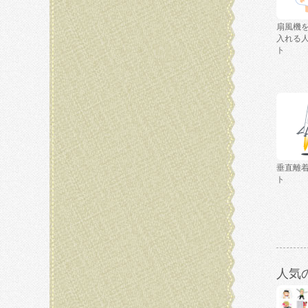
扇風機
入れる
ト
垂直離
ト
人気