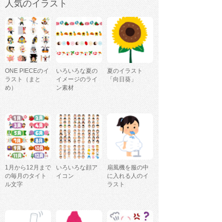
人気のイラスト
ONE PIECEのイ
いろいろな夏の
夏のイラスト
ラスト（まと
イメージのライ
「向日葵」
め）
ン素材
1月から12月まで
いろいろな顔ア
扇風機を服の中
の毎月のタイト
イコン
に入れる人のイ
ル文字
ラスト