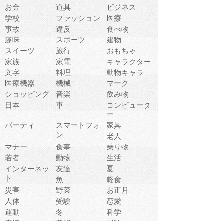
お金
道具
ビジネス
学校
ファッション
医療
事故
違反
食べ物
趣味
スポーツ
建物
スイーツ
旅行
おもちゃ
家族
家電
キャラクター
文字
料理
動物キャラ
医療機器
機械
マーク
ショッピング
音楽
飲み物
日本
車
コンピュータ
ー
パーティ
スマートフォ
家具
ン
老人
マナー
食事
乗り物
若者
動物
生活
インターネッ
友達
夏
ト
魚
軽食
災害
野菜
お正月
人体
受験
恋愛
運動
冬
科学