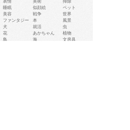
表情
美術
掃除
睡眠
似顔絵
ペット
美容
戦争
世界
ファンタジー
本
風景
犬
就活
虫
花
あかちゃん
植物
鳥
海
文房具
食材
お風呂
フルーツ
干支
お年賀状
マスク
調味料
猫
物語
介護
南国
ウェディング
ランドマーク
環境問題
髪
スポーツ用具
書類
クリスマス
夏休み
怪我
テンプレート
メディア
食器
お祭り
政治
中年
座布団
映画
メッセージ
電車
ゴミ
楽器
パン
宗教
幼稚園
エネルギー
引越し
農業
自転車
オリンピック
飾り
お寿司