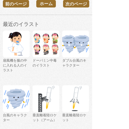
ホーム
前のページ
次のページ
最近のイラスト
扇風機を服の中
ドーパミン中毒
ダブル台風のキ
に入れる人のイ
のイラスト
ャラクター
ラスト
台風のキャラク
垂直離着陸ロケ
垂直離着陸ロケ
ター
ット（アーム）
ット