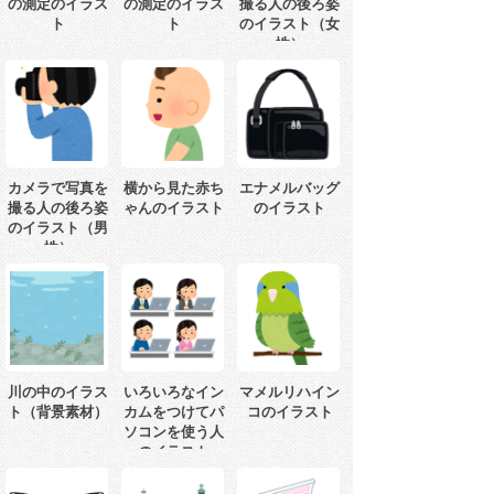
の測定のイラス
の測定のイラス
撮る人の後ろ姿
ト
ト
のイラスト（女
性）
カメラで写真を
横から見た赤ち
エナメルバッグ
撮る人の後ろ姿
ゃんのイラスト
のイラスト
のイラスト（男
性）
川の中のイラス
いろいろなイン
マメルリハイン
ト（背景素材）
カムをつけてパ
コのイラスト
ソコンを使う人
のイラスト