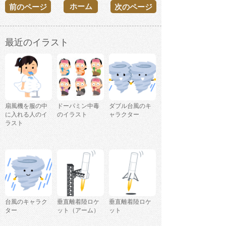
ホーム
前のページ
次のページ
最近のイラスト
扇風機を服の中
ドーパミン中毒
ダブル台風のキ
に入れる人のイ
のイラスト
ャラクター
ラスト
台風のキャラク
垂直離着陸ロケ
垂直離着陸ロケ
ター
ット（アーム）
ット