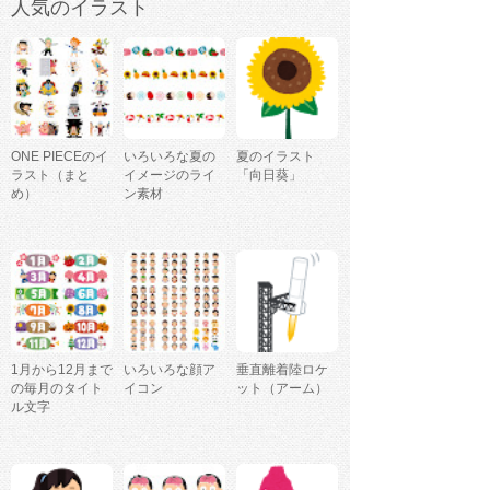
人気のイラスト
ONE PIECEのイ
いろいろな夏の
夏のイラスト
ラスト（まと
イメージのライ
「向日葵」
め）
ン素材
1月から12月まで
いろいろな顔ア
垂直離着陸ロケ
の毎月のタイト
イコン
ット（アーム）
ル文字