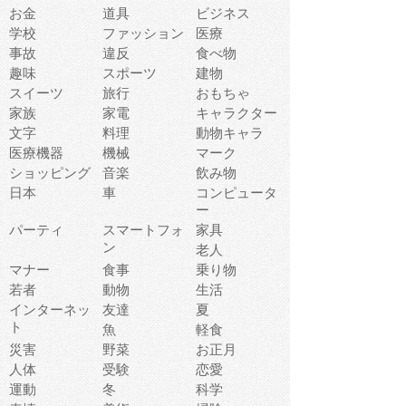
お金
道具
ビジネス
学校
ファッション
医療
事故
違反
食べ物
趣味
スポーツ
建物
スイーツ
旅行
おもちゃ
家族
家電
キャラクター
文字
料理
動物キャラ
医療機器
機械
マーク
ショッピング
音楽
飲み物
日本
車
コンピュータ
ー
パーティ
スマートフォ
家具
ン
老人
マナー
食事
乗り物
若者
動物
生活
インターネッ
友達
夏
ト
魚
軽食
災害
野菜
お正月
人体
受験
恋愛
運動
冬
科学