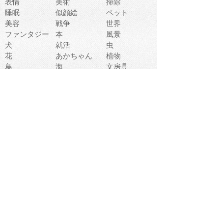
表情
美術
掃除
睡眠
似顔絵
ペット
美容
戦争
世界
ファンタジー
本
風景
犬
就活
虫
花
あかちゃん
植物
鳥
海
文房具
食材
お風呂
フルーツ
干支
お年賀状
マスク
調味料
猫
物語
介護
南国
ウェディング
ランドマーク
環境問題
髪
スポーツ用具
書類
クリスマス
夏休み
怪我
テンプレート
メディア
食器
お祭り
政治
中年
座布団
映画
メッセージ
電車
ゴミ
楽器
パン
宗教
幼稚園
エネルギー
引越し
農業
自転車
オリンピック
飾り
お寿司