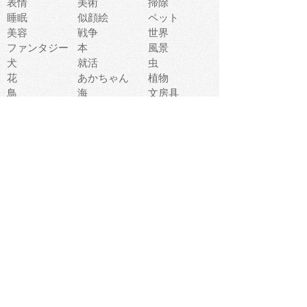
表情
美術
掃除
睡眠
似顔絵
ペット
美容
戦争
世界
ファンタジー
本
風景
犬
就活
虫
花
あかちゃん
植物
鳥
海
文房具
食材
お風呂
フルーツ
干支
お年賀状
マスク
調味料
猫
物語
介護
南国
ウェディング
ランドマーク
環境問題
髪
スポーツ用具
書類
クリスマス
夏休み
怪我
テンプレート
メディア
食器
お祭り
政治
中年
座布団
映画
メッセージ
電車
ゴミ
楽器
パン
宗教
幼稚園
エネルギー
引越し
農業
自転車
オリンピック
飾り
お寿司