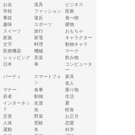
お金
道具
ビジネス
学校
ファッション
医療
事故
違反
食べ物
趣味
スポーツ
建物
スイーツ
旅行
おもちゃ
家族
家電
キャラクター
文字
料理
動物キャラ
医療機器
機械
マーク
ショッピング
音楽
飲み物
日本
車
コンピュータ
ー
パーティ
スマートフォ
家具
ン
老人
マナー
食事
乗り物
若者
動物
生活
インターネッ
友達
夏
ト
魚
軽食
災害
野菜
お正月
人体
受験
恋愛
運動
冬
科学