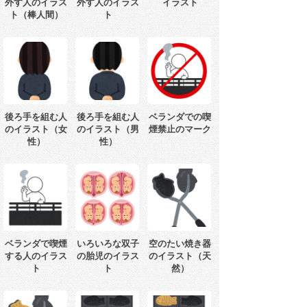
外す人のイラス
外す人のイラス
イラスト
ト（棒人間）
ト
後ろ手を組む人
後ろ手を組む人
ベランダでの喫
のイラスト（女
のイラスト（男
煙禁止のマーク
性）
性）
ベランダで喫煙
いろいろな双子
空のたい焼き器
する人のイラス
の胎児のイラス
のイラスト（天
ト
ト
然）