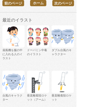
ホーム
前のページ
次のページ
最近のイラスト
扇風機を服の中
ドーパミン中毒
ダブル台風のキ
に入れる人のイ
のイラスト
ャラクター
ラスト
台風のキャラク
垂直離着陸ロケ
垂直離着陸ロケ
ター
ット（アーム）
ット