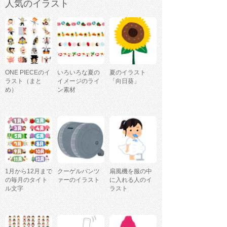
人気のイラスト
ONE PIECEのイ
いろいろな夏の
夏のイラスト
ラスト（まと
イメージのライ
「向日葵」
め）
ン素材
1月から12月まで
クーゲルパンツ
扇風機を服の中
の毎月のタイト
ァーのイラスト
に入れる人のイ
ル文字
ラスト