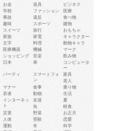
お金
道具
ビジネス
学校
ファッション
医療
事故
違反
食べ物
趣味
スポーツ
建物
スイーツ
旅行
おもちゃ
家族
家電
キャラクター
文字
料理
動物キャラ
医療機器
機械
マーク
ショッピング
音楽
飲み物
日本
車
コンピュータ
ー
パーティ
スマートフォ
家具
ン
老人
マナー
食事
乗り物
若者
動物
生活
インターネッ
友達
夏
ト
魚
軽食
災害
野菜
お正月
人体
受験
恋愛
運動
冬
科学