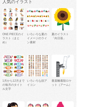
人気のイラスト
ONE PIECEのイ
いろいろな夏の
夏のイラスト
ラスト（まと
イメージのライ
「向日葵」
め）
ン素材
1月から12月まで
いろいろな顔ア
垂直離着陸ロケ
の毎月のタイト
イコン
ット（アーム）
ル文字