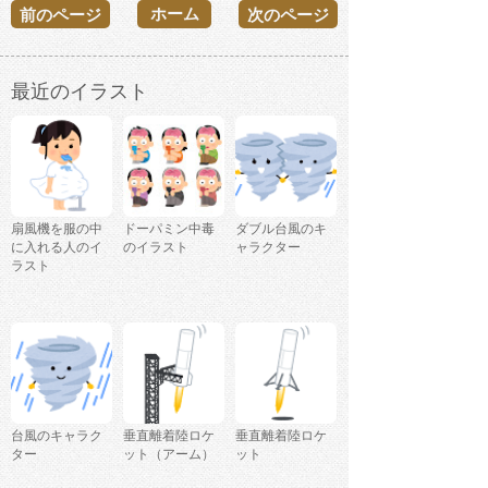
ホーム
前のページ
次のページ
最近のイラスト
扇風機を服の中
ドーパミン中毒
ダブル台風のキ
に入れる人のイ
のイラスト
ャラクター
ラスト
台風のキャラク
垂直離着陸ロケ
垂直離着陸ロケ
ター
ット（アーム）
ット