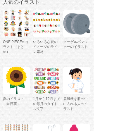
人気のイラスト
ONE PIECEのイ
いろいろな夏の
クーゲルパンツ
ラスト（まと
イメージのライ
ァーのイラスト
め）
ン素材
夏のイラスト
1月から12月まで
扇風機を服の中
「向日葵」
の毎月のタイト
に入れる人のイ
ル文字
ラスト