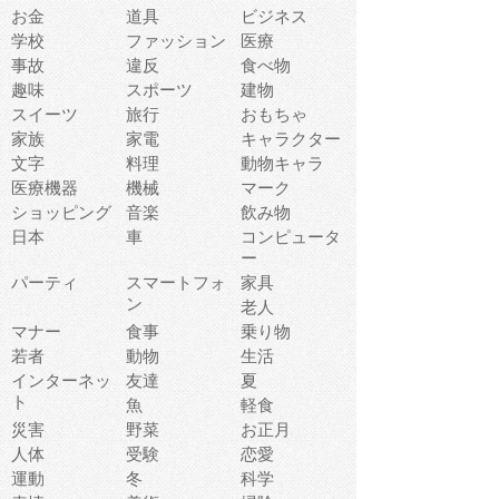
お金
道具
ビジネス
学校
ファッション
医療
事故
違反
食べ物
趣味
スポーツ
建物
スイーツ
旅行
おもちゃ
家族
家電
キャラクター
文字
料理
動物キャラ
医療機器
機械
マーク
ショッピング
音楽
飲み物
日本
車
コンピュータ
ー
パーティ
スマートフォ
家具
ン
老人
マナー
食事
乗り物
若者
動物
生活
インターネッ
友達
夏
ト
魚
軽食
災害
野菜
お正月
人体
受験
恋愛
運動
冬
科学