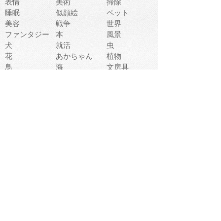
表情
美術
掃除
睡眠
似顔絵
ペット
美容
戦争
世界
ファンタジー
本
風景
犬
就活
虫
花
あかちゃん
植物
鳥
海
文房具
食材
お風呂
フルーツ
干支
お年賀状
マスク
調味料
猫
物語
介護
南国
ウェディング
ランドマーク
環境問題
髪
スポーツ用具
書類
クリスマス
夏休み
怪我
テンプレート
メディア
食器
お祭り
政治
中年
座布団
映画
メッセージ
電車
ゴミ
楽器
パン
宗教
幼稚園
エネルギー
引越し
農業
自転車
オリンピック
飾り
お寿司