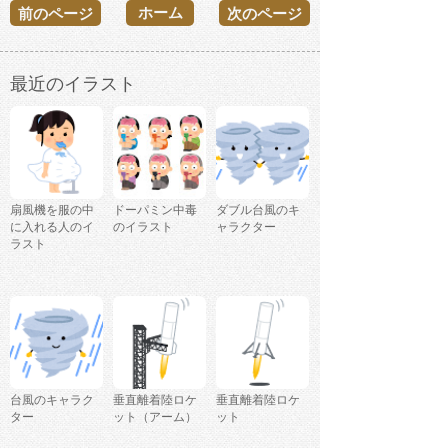
ホーム
前のページ
次のページ
最近のイラスト
扇風機を服の中
ドーパミン中毒
ダブル台風のキ
に入れる人のイ
のイラスト
ャラクター
ラスト
台風のキャラク
垂直離着陸ロケ
垂直離着陸ロケ
ター
ット（アーム）
ット