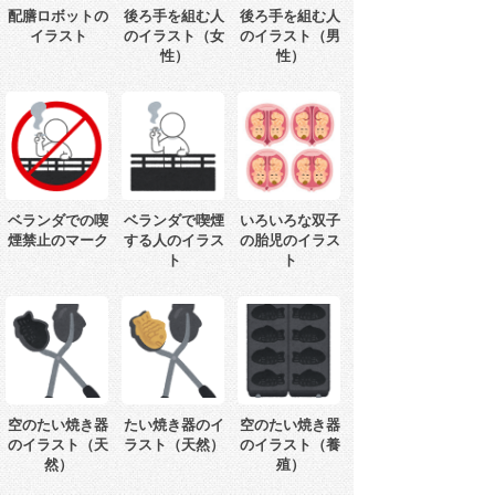
配膳ロボットの
後ろ手を組む人
後ろ手を組む人
イラスト
のイラスト（女
のイラスト（男
性）
性）
ベランダでの喫
ベランダで喫煙
いろいろな双子
煙禁止のマーク
する人のイラス
の胎児のイラス
ト
ト
空のたい焼き器
たい焼き器のイ
空のたい焼き器
のイラスト（天
ラスト（天然）
のイラスト（養
然）
殖）