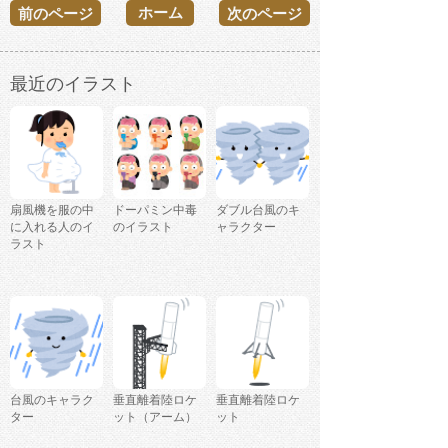
ホーム
前のページ
次のページ
最近のイラスト
扇風機を服の中
ドーパミン中毒
ダブル台風のキ
に入れる人のイ
のイラスト
ャラクター
ラスト
台風のキャラク
垂直離着陸ロケ
垂直離着陸ロケ
ター
ット（アーム）
ット