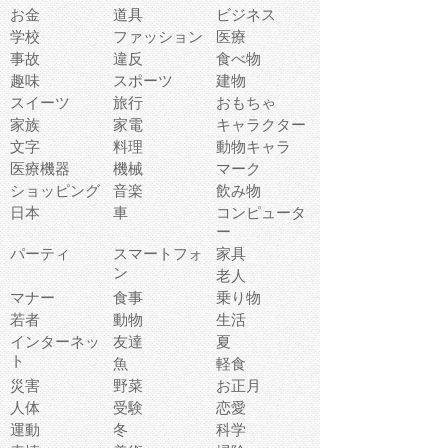
お金
道具
ビジネス
学校
ファッション
医療
事故
違反
食べ物
趣味
スポーツ
建物
スイーツ
旅行
おもちゃ
家族
家電
キャラクター
文字
料理
動物キャラ
医療機器
機械
マーク
ショッピング
音楽
飲み物
日本
車
コンピュータ
ー
パーティ
スマートフォ
家具
ン
老人
マナー
食事
乗り物
若者
動物
生活
インターネッ
友達
夏
ト
魚
軽食
災害
野菜
お正月
人体
受験
恋愛
運動
冬
科学