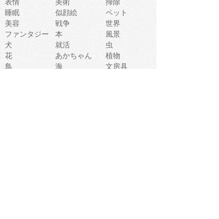
表情
美術
掃除
睡眠
似顔絵
ペット
美容
戦争
世界
ファンタジー
本
風景
犬
就活
虫
花
あかちゃん
植物
鳥
海
文房具
食材
お風呂
フルーツ
干支
お年賀状
マスク
調味料
猫
物語
介護
南国
ウェディング
ランドマーク
環境問題
髪
スポーツ用具
書類
クリスマス
夏休み
怪我
テンプレート
メディア
食器
お祭り
政治
中年
座布団
映画
メッセージ
電車
ゴミ
楽器
パン
宗教
幼稚園
エネルギー
引越し
農業
自転車
オリンピック
飾り
お寿司