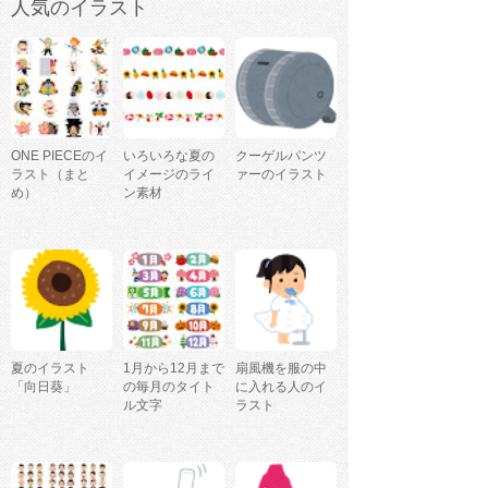
人気のイラスト
ONE PIECEのイ
いろいろな夏の
クーゲルパンツ
ラスト（まと
イメージのライ
ァーのイラスト
め）
ン素材
夏のイラスト
1月から12月まで
扇風機を服の中
「向日葵」
の毎月のタイト
に入れる人のイ
ル文字
ラスト