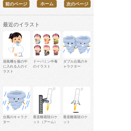
ホーム
前のページ
次のページ
最近のイラスト
扇風機を服の中
ドーパミン中毒
ダブル台風のキ
に入れる人のイ
のイラスト
ャラクター
ラスト
台風のキャラク
垂直離着陸ロケ
垂直離着陸ロケ
ター
ット（アーム）
ット