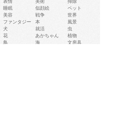
表情
美術
掃除
睡眠
似顔絵
ペット
美容
戦争
世界
ファンタジー
本
風景
犬
就活
虫
花
あかちゃん
植物
鳥
海
文房具
食材
お風呂
フルーツ
干支
お年賀状
マスク
調味料
猫
物語
介護
南国
ウェディング
ランドマーク
環境問題
髪
スポーツ用具
書類
クリスマス
夏休み
怪我
テンプレート
メディア
食器
お祭り
政治
中年
座布団
映画
メッセージ
電車
ゴミ
楽器
パン
宗教
幼稚園
エネルギー
引越し
農業
自転車
オリンピック
飾り
お寿司