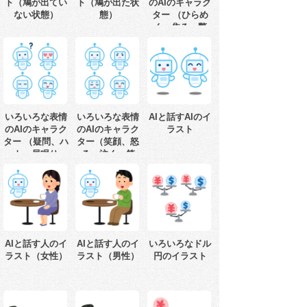
ト（鳩が出てい
ト（鳩が出た状
のAIのキャラク
ない状態）
態）
ター （ひらめ
く、焦る、驚
く、考える）
いろいろな表情
いろいろな表情
AIと話すAIのイ
のAIのキャラク
のAIのキャラク
ラスト
ター （疑問、ハ
ター（笑顔、怒
ート、居眠り、
る、泣く、笑
てへぺろ）
う）
AIと話す人のイ
AIと話す人のイ
いろいろなドル
ラスト（女性）
ラスト（男性）
円のイラスト