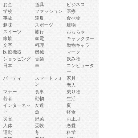
お金
道具
ビジネス
学校
ファッション
医療
事故
違反
食べ物
趣味
スポーツ
建物
スイーツ
旅行
おもちゃ
家族
家電
キャラクター
文字
料理
動物キャラ
医療機器
機械
マーク
ショッピング
音楽
飲み物
日本
車
コンピュータ
ー
パーティ
スマートフォ
家具
ン
老人
マナー
食事
乗り物
若者
動物
生活
インターネッ
友達
夏
ト
魚
軽食
災害
野菜
お正月
人体
受験
恋愛
運動
冬
科学