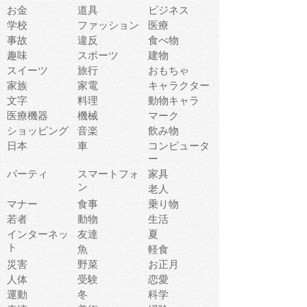
お金
道具
ビジネス
学校
ファッション
医療
事故
違反
食べ物
趣味
スポーツ
建物
スイーツ
旅行
おもちゃ
家族
家電
キャラクター
文字
料理
動物キャラ
医療機器
機械
マーク
ショッピング
音楽
飲み物
日本
車
コンピュータ
ー
パーティ
スマートフォ
家具
ン
老人
マナー
食事
乗り物
若者
動物
生活
インターネッ
友達
夏
ト
魚
軽食
災害
野菜
お正月
人体
受験
恋愛
運動
冬
科学