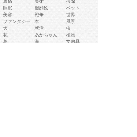
表情
美術
掃除
睡眠
似顔絵
ペット
美容
戦争
世界
ファンタジー
本
風景
犬
就活
虫
花
あかちゃん
植物
鳥
海
文房具
食材
お風呂
フルーツ
干支
お年賀状
マスク
調味料
猫
物語
介護
南国
ウェディング
ランドマーク
環境問題
髪
スポーツ用具
書類
クリスマス
夏休み
怪我
テンプレート
メディア
食器
お祭り
政治
中年
座布団
映画
メッセージ
電車
ゴミ
楽器
パン
宗教
幼稚園
エネルギー
引越し
農業
自転車
オリンピック
飾り
お寿司