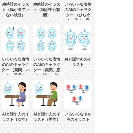
鳩時計のイラス
鳩時計のイラス
いろいろな表情
ト（鳩が出てい
ト（鳩が出た状
のAIのキャラク
ない状態）
態）
ター （ひらめ
く、焦る、驚
く、考える）
いろいろな表情
いろいろな表情
AIと話すAIのイ
のAIのキャラク
のAIのキャラク
ラスト
ター （疑問、ハ
ター（笑顔、怒
ート、居眠り、
る、泣く、笑
てへぺろ）
う）
AIと話す人のイ
AIと話す人のイ
いろいろなドル
ラスト（女性）
ラスト（男性）
円のイラスト