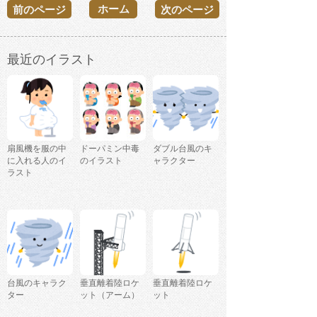
ホーム
前のページ
次のページ
最近のイラスト
扇風機を服の中
ドーパミン中毒
ダブル台風のキ
に入れる人のイ
のイラスト
ャラクター
ラスト
台風のキャラク
垂直離着陸ロケ
垂直離着陸ロケ
ター
ット（アーム）
ット