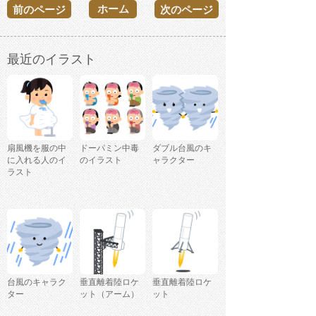
ホーム
前のページ
次のページ
最近のイラスト
扇風機を服の中
ドーパミン中毒
ダブル台風のキ
に入れる人のイ
のイラスト
ャラクター
ラスト
台風のキャラク
垂直離着陸ロケ
垂直離着陸ロケ
ター
ット（アーム）
ット