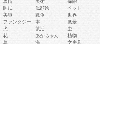
表情
美術
掃除
睡眠
似顔絵
ペット
美容
戦争
世界
ファンタジー
本
風景
犬
就活
虫
花
あかちゃん
植物
鳥
海
文房具
食材
お風呂
フルーツ
干支
お年賀状
マスク
調味料
猫
物語
介護
南国
ウェディング
ランドマーク
環境問題
髪
スポーツ用具
書類
クリスマス
夏休み
怪我
テンプレート
メディア
食器
お祭り
政治
中年
座布団
映画
メッセージ
電車
ゴミ
楽器
パン
宗教
幼稚園
エネルギー
引越し
農業
自転車
オリンピック
飾り
お寿司