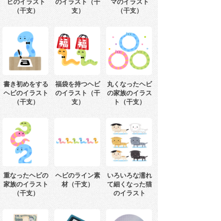
ビのイラスト
のイラスト（干
マのイラスト
（干支）
支）
（干支）
書き初めをする
福袋を持つヘビ
丸くなったヘビ
ヘビのイラスト
のイラスト（干
の家族のイラス
（干支）
支）
ト（干支）
重なったヘビの
ヘビのライン素
いろいろな濡れ
家族のイラスト
材（干支）
て細くなった猫
（干支）
のイラスト