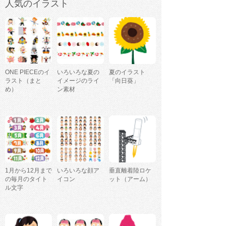
人気のイラスト
ONE PIECEのイ
いろいろな夏の
夏のイラスト
ラスト（まと
イメージのライ
「向日葵」
め）
ン素材
1月から12月まで
いろいろな顔ア
垂直離着陸ロケ
の毎月のタイト
イコン
ット（アーム）
ル文字