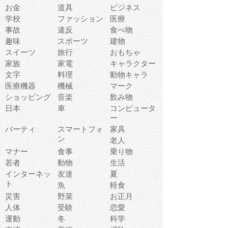
お金
道具
ビジネス
学校
ファッション
医療
事故
違反
食べ物
趣味
スポーツ
建物
スイーツ
旅行
おもちゃ
家族
家電
キャラクター
文字
料理
動物キャラ
医療機器
機械
マーク
ショッピング
音楽
飲み物
日本
車
コンピュータ
ー
パーティ
スマートフォ
家具
ン
老人
マナー
食事
乗り物
若者
動物
生活
インターネッ
友達
夏
ト
魚
軽食
災害
野菜
お正月
人体
受験
恋愛
運動
冬
科学