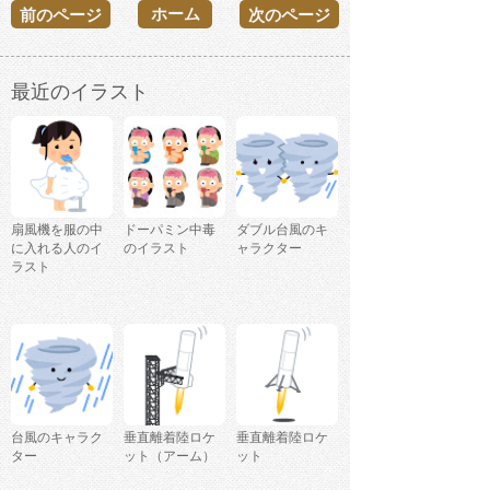
ホーム
前のページ
次のページ
最近のイラスト
扇風機を服の中
ドーパミン中毒
ダブル台風のキ
に入れる人のイ
のイラスト
ャラクター
ラスト
台風のキャラク
垂直離着陸ロケ
垂直離着陸ロケ
ター
ット（アーム）
ット