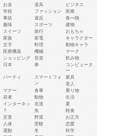
お金
道具
ビジネス
学校
ファッション
医療
事故
違反
食べ物
趣味
スポーツ
建物
スイーツ
旅行
おもちゃ
家族
家電
キャラクター
文字
料理
動物キャラ
医療機器
機械
マーク
ショッピング
音楽
飲み物
日本
車
コンピュータ
ー
パーティ
スマートフォ
家具
ン
老人
マナー
食事
乗り物
若者
動物
生活
インターネッ
友達
夏
ト
魚
軽食
災害
野菜
お正月
人体
受験
恋愛
運動
冬
科学