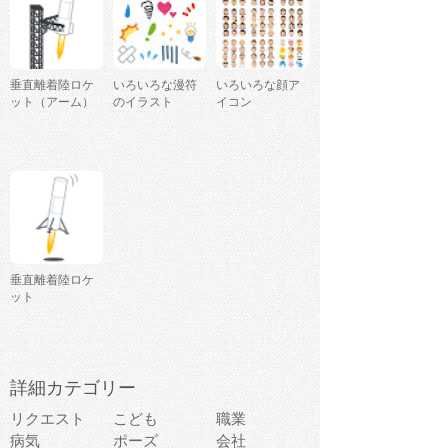
垂直離着陸ロケ
いろいろな漫符
いろいろな顔ア
ット（アーム）
のイラスト
イコン
垂直離着陸ロケ
ット
詳細カテゴリー
リクエスト
こども
職業
病気
ポーズ
会社