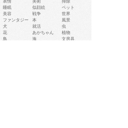
表情
美術
掃除
睡眠
似顔絵
ペット
美容
戦争
世界
ファンタジー
本
風景
犬
就活
虫
花
あかちゃん
植物
鳥
海
文房具
食材
お風呂
フルーツ
干支
お年賀状
マスク
調味料
猫
物語
介護
南国
ウェディング
ランドマーク
環境問題
髪
スポーツ用具
書類
クリスマス
夏休み
怪我
テンプレート
メディア
食器
お祭り
政治
中年
座布団
映画
メッセージ
電車
ゴミ
楽器
パン
宗教
幼稚園
エネルギー
引越し
農業
自転車
オリンピック
飾り
お寿司