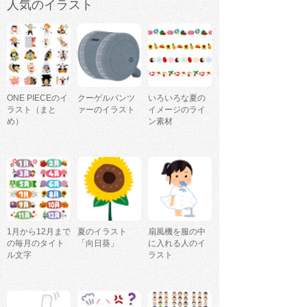
人気のイラスト
ONE PIECEのイ
クーゲルパンツ
いろいろな夏の
ラスト（まと
ァーのイラスト
イメージのライ
め）
ン素材
1月から12月まで
夏のイラスト
扇風機を服の中
の毎月のタイト
「向日葵」
に入れる人のイ
ル文字
ラスト