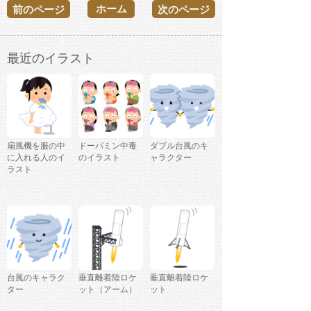
ホーム
前のページ
次のページ
最近のイラスト
扇風機を服の中
ドーパミン中毒
ダブル台風のキ
に入れる人のイ
のイラスト
ャラクター
ラスト
台風のキャラク
垂直離着陸ロケ
垂直離着陸ロケ
ター
ット（アーム）
ット