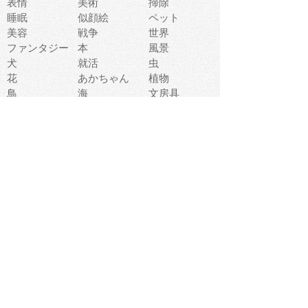
表情
美術
掃除
睡眠
似顔絵
ペット
美容
戦争
世界
ファンタジー
本
風景
犬
就活
虫
花
あかちゃん
植物
鳥
海
文房具
食材
お風呂
フルーツ
干支
お年賀状
マスク
調味料
猫
物語
介護
南国
ウェディング
ランドマーク
環境問題
髪
スポーツ用具
書類
クリスマス
夏休み
怪我
テンプレート
メディア
食器
お祭り
政治
中年
座布団
映画
メッセージ
電車
ゴミ
楽器
パン
宗教
幼稚園
エネルギー
引越し
農業
自転車
オリンピック
飾り
お寿司