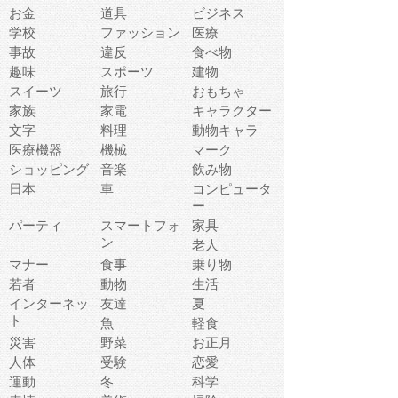
お金
道具
ビジネス
学校
ファッション
医療
事故
違反
食べ物
趣味
スポーツ
建物
スイーツ
旅行
おもちゃ
家族
家電
キャラクター
文字
料理
動物キャラ
医療機器
機械
マーク
ショッピング
音楽
飲み物
日本
車
コンピュータ
ー
パーティ
スマートフォ
家具
ン
老人
マナー
食事
乗り物
若者
動物
生活
インターネッ
友達
夏
ト
魚
軽食
災害
野菜
お正月
人体
受験
恋愛
運動
冬
科学