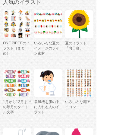
人気のイラスト
ONE PIECEのイ
いろいろな夏の
夏のイラスト
ラスト（まと
イメージのライ
「向日葵」
め）
ン素材
1月から12月まで
扇風機を服の中
いろいろな顔ア
の毎月のタイト
に入れる人のイ
イコン
ル文字
ラスト