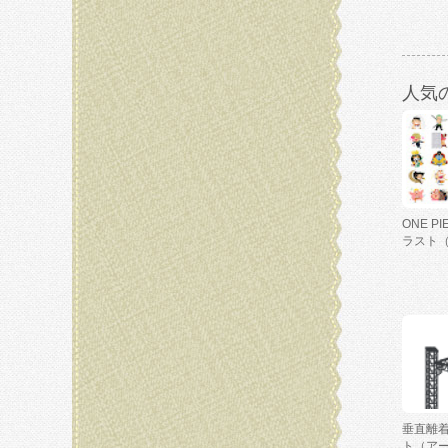
人気
ONE P
ラスト
垂直離
ト（ア