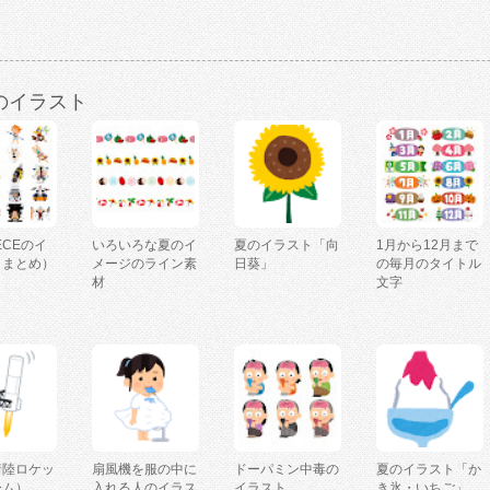
のイラスト
IECEのイ
いろいろな夏のイ
夏のイラスト「向
1月から12月まで
（まとめ）
メージのライン素
日葵」
の毎月のタイトル
材
文字
着陸ロケッ
扇風機を服の中に
ドーパミン中毒の
夏のイラスト「か
ーム）
入れる人のイラス
イラスト
き氷・いちご」