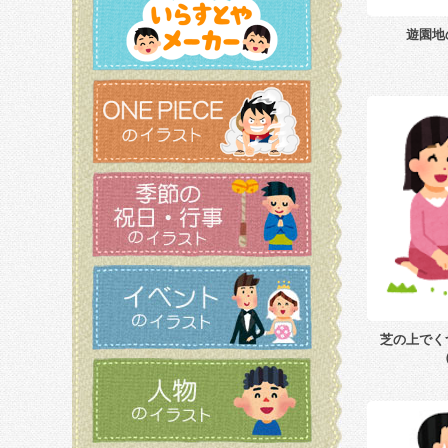
遊園地
芝の上でく