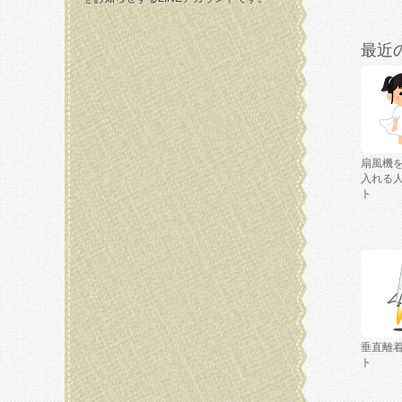
最近
扇風機
入れる
ト
垂直離
ト